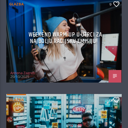
GLAZBA
9
WEEKEND WARM UP U UTRCI ZA
NAJBOLJU RADIJSKU EMISIJU!
Antena Zagreb
29/10/2025
GLAZBA
0