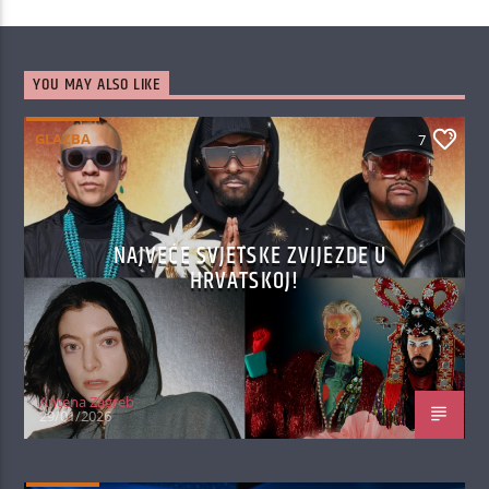
YOU MAY ALSO LIKE
GLAZBA
7
NAJVEĆE SVJETSKE ZVIJEZDE U
HRVATSKOJ!
Antena Zagreb
29/01/2026