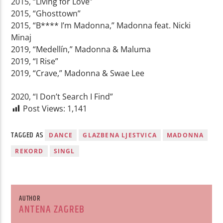
2015, “Living for Love”
2015, “Ghosttown”
2015, “B**** I’m Madonna,” Madonna feat. Nicki
Minaj
2019, “Medellín,” Madonna & Maluma
2019, “I Rise”
2019, “Crave,” Madonna & Swae Lee
2020, “I Don’t Search I Find”
Post Views:
1,141
TAGGED AS
DANCE
GLAZBENA LJESTVICA
MADONNA
REKORD
SINGL
AUTHOR
ANTENA ZAGREB