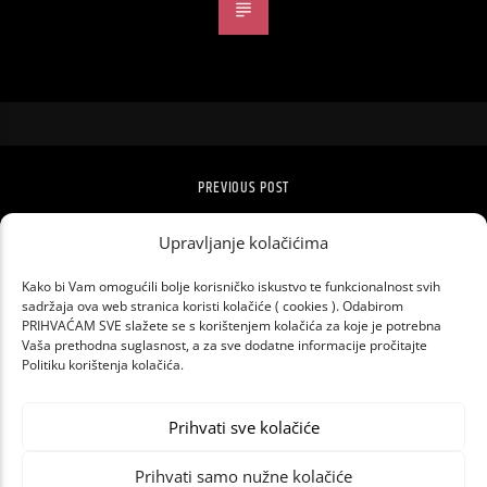
PREVIOUS POST
TJEDAN OTVORENIH VRATA MUZEJA ZA
UMJETNOST I OBRT
Upravljanje kolačićima
Kako bi Vam omogućili bolje korisničko iskustvo te funkcionalnost svih
sadržaja ova web stranica koristi kolačiće ( cookies ). Odabirom
PRIHVAĆAM SVE slažete se s korištenjem kolačića za koje je potrebna
Vaša prethodna suglasnost, a za sve dodatne informacije pročitajte
Politiku korištenja kolačića.
Prihvati sve kolačiće
Prihvati samo nužne kolačiće