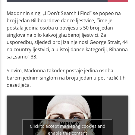
Madonnin singl „I Don’t Search I Find” se popeo na
broj jedan Billboardove dance ljestvice, čime je
postala jedina osoba u povijesti s 50 broj jedan
singlova na bilo kakvoj glazbenoj ljestvici. Za
usporedbu, sljedeći broj iza nje nosi George Strait, 44
na country ljestvici, a u istoj dance kategoriji, Rihanna
sa „samo” 33.
S ovim, Madonna također postaje jedina osoba
barem jednim singlom na broju jedan u pet različitih
desetljeća.
Click to accept marketing cookies and
enable this content