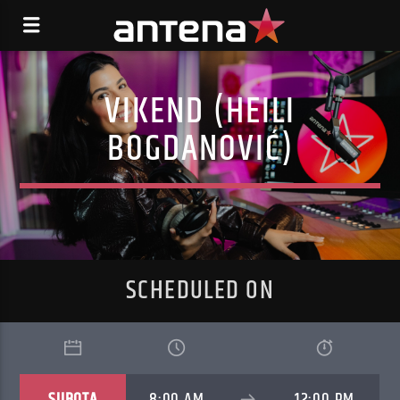
VIKEND (HEILI
BOGDANOVIĆ)
SCHEDULED ON
SUBOTA
8:00 AM
12:00 PM