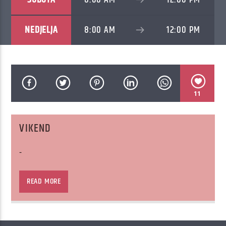
NEDJELJA
8:00 AM
12:00 PM
11
VIKEND
-
–
READ MORE