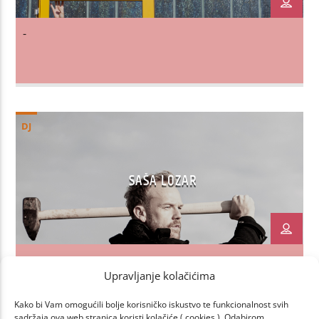
-
DJ
SAŠA LOZAR
-
Upravljanje kolačićima
Kako bi Vam omogućili bolje korisničko iskustvo te funkcionalnost svih
sadržaja ova web stranica koristi kolačiće ( cookies ). Odabirom