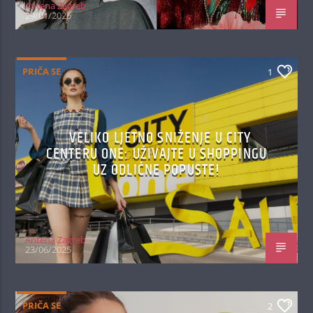
Antena Zagreb
29/01/2026
PRIČA SE
1
VELIKO LJETNO SNIŽENJE U CITY
CENTERU ONE: UŽIVAJTE U SHOPPINGU
UZ ODLIČNE POPUSTE!
Antena Zagreb
23/06/2025
PRIČA SE
2