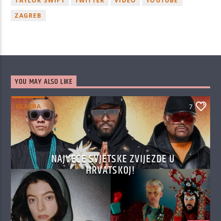
TAYLOR SWIFT
TWITTER
VIDEO
YOUTUBE
ZAGREB
YOU MAY ALSO LIKE
GLAZBA
7
NAJVEĆE SVJETSKE ZVIJEZDE U
HRVATSKOJ!