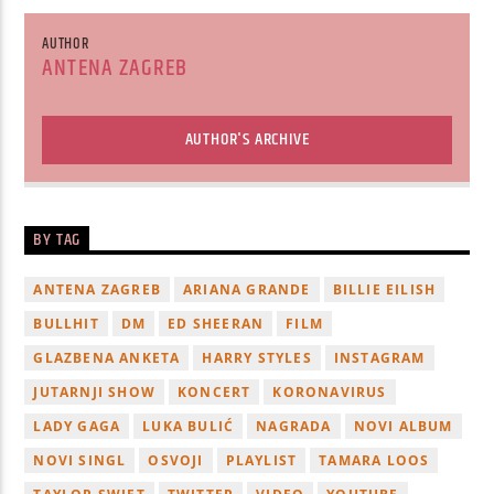
AUTHOR
ANTENA ZAGREB
AUTHOR'S ARCHIVE
BY TAG
ANTENA ZAGREB
ARIANA GRANDE
BILLIE EILISH
BULLHIT
DM
ED SHEERAN
FILM
GLAZBENA ANKETA
HARRY STYLES
INSTAGRAM
JUTARNJI SHOW
KONCERT
KORONAVIRUS
LADY GAGA
LUKA BULIĆ
NAGRADA
NOVI ALBUM
NOVI SINGL
OSVOJI
PLAYLIST
TAMARA LOOS