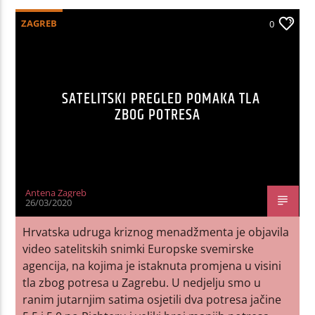
ZAGREB
0
SATELITSKI PREGLED POMAKA TLA
ZBOG POTRESA
Antena Zagreb
26/03/2020
Hrvatska udruga kriznog menadžmenta je objavila
video satelitskih snimki Europske svemirske
agencija, na kojima je istaknuta promjena u visini
tla zbog potresa u Zagrebu. U nedjelju smo u
ranim jutarnjim satima osjetili dva potresa jačine