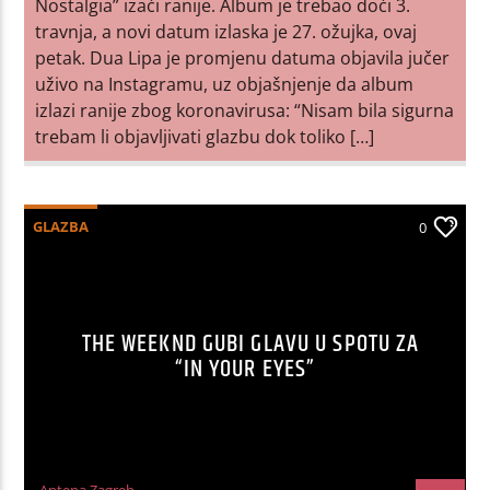
Nostalgia” izaći ranije. Album je trebao doći 3.
travnja, a novi datum izlaska je 27. ožujka, ovaj
petak. Dua Lipa je promjenu datuma objavila jučer
uživo na Instagramu, uz objašnjenje da album
izlazi ranije zbog koronavirusa: “Nisam bila sigurna
trebam li objavljivati glazbu dok toliko […]
GLAZBA
0
THE WEEKND GUBI GLAVU U SPOTU ZA
“IN YOUR EYES”
Antena Zagreb