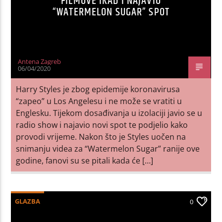
FILMOVE IKAD I NAJAVIO
“WATERMELON SUGAR” SPOT
Antena Zagreb
06/04/2020
Harry Styles je zbog epidemije koronavirusa
“zapeo” u Los Angelesu i ne može se vratiti u
Englesku. Tijekom dosađivanja u izolaciji javio se u
radio show i najavio novi spot te podjelio kako
provodi vrijeme. Nakon što je Styles uočen na
snimanju videa za “Watermelon Sugar” ranije ove
godine, fanovi su se pitali kada će […]
GLAZBA
0