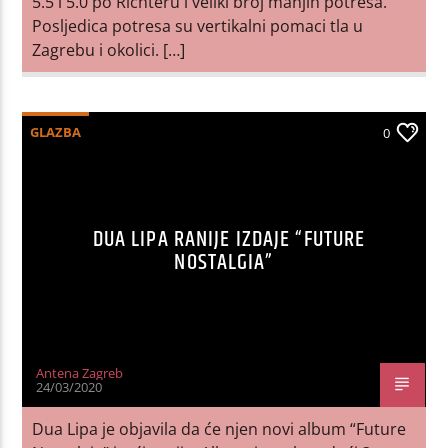
5.5 i 5.0 po Richteru i veliki broj manjih potresa.
Posljedica potresa su vertikalni pomaci tla u
Zagrebu i okolici. […]
GLAZBA
0
DUA LIPA RANIJE IZDAJE “FUTURE
NOSTALGIA”
Antena Zagreb
24/03/2020
Dua Lipa je objavila da će njen novi album “Future