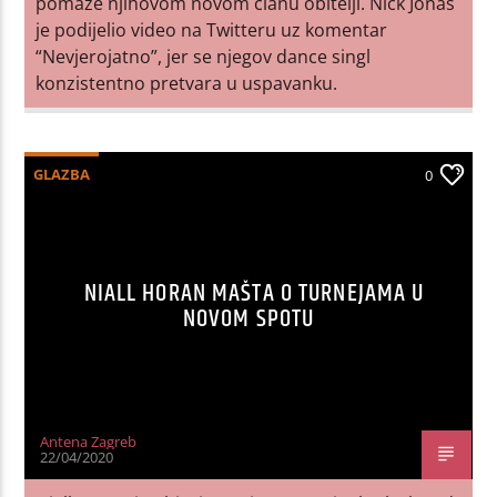
pomaže njihovom novom članu obitelji. Nick Jonas
je podijelio video na Twitteru uz komentar
“Nevjerojatno”, jer se njegov dance singl
konzistentno pretvara u uspavanku.
GLAZBA
0
NIALL HORAN MAŠTA O TURNEJAMA U
NOVOM SPOTU
Antena Zagreb
22/04/2020