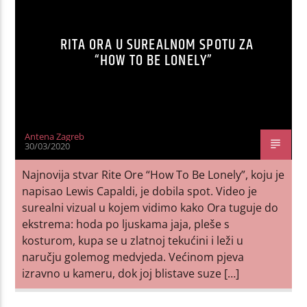
RITA ORA U SUREALNOM SPOTU ZA
“HOW TO BE LONELY”
Antena Zagreb
30/03/2020
Najnovija stvar Rite Ore “How To Be Lonely”, koju je
napisao Lewis Capaldi, je dobila spot. Video je
surealni vizual u kojem vidimo kako Ora tuguje do
ekstrema: hoda po ljuskama jaja, pleše s
kosturom, kupa se u zlatnoj tekućini i leži u
naručju golemog medvjeda. Većinom pjeva
izravno u kameru, dok joj blistave suze […]