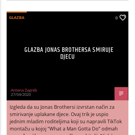
GLAZBA
0
GLAZBA JONAS BROTHERSA SMIRUJE
DJECU
Antena Zagreb
27/04/2020
Izgleda da su Jonas Brothersi izvrstan način za
smirivanje uplakane djece. Ovaj trik je uspio
jednim mladim roditeljima koji su napravili TikTok
montažu u kojoj “What a Man Gotta Do” odmah