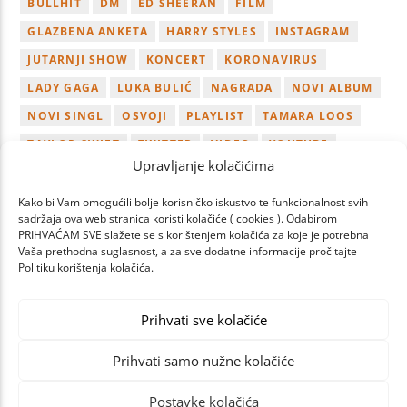
BULLHIT
DM
ED SHEERAN
FILM
GLAZBENA ANKETA
HARRY STYLES
INSTAGRAM
JUTARNJI SHOW
KONCERT
KORONAVIRUS
LADY GAGA
LUKA BULIĆ
NAGRADA
NOVI ALBUM
NOVI SINGL
OSVOJI
PLAYLIST
TAMARA LOOS
TAYLOR SWIFT
TWITTER
VIDEO
YOUTUBE
Upravljanje kolačićima
ZAGREB
Kako bi Vam omogućili bolje korisničko iskustvo te funkcionalnost svih
sadržaja ova web stranica koristi kolačiće ( cookies ). Odabirom
PRIHVAĆAM SVE slažete se s korištenjem kolačića za koje je potrebna
Vaša prethodna suglasnost, a za sve dodatne informacije pročitajte
Politiku korištenja kolačića.
NEXT
PAGES
Prihvati sve kolačiće
Prihvati samo nužne kolačiće
Postavke kolačića