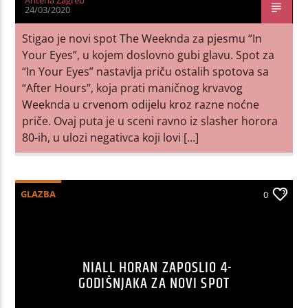
24/03/2020
Stigao je novi spot The Weeknda za pjesmu “In
Your Eyes”, u kojem doslovno gubi glavu. Spot za
“In Your Eyes” nastavlja priču ostalih spotova sa
“After Hours”, koja prati maničnog krvavog
Weeknda u crvenom odijelu kroz razne noćne
priče. Ovaj puta je u sceni ravno iz slasher horora
80-ih, u ulozi negativca koji lovi […]
GLAZBA
0
NIALL HORAN ZAPOSLIO 4-
GODIŠNJAKA ZA NOVI SPOT