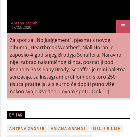
Antena Zagreb
17/03/2020
Za spot za „No Judgement”, pjesmu s novog
albuma „Heartbreak Weather”, Niall Horan je
zaposlio 4-godišnjeg Brodyja Schaffera. Naravno
nije izabrao nasumičnog klinca, poznatiji pod
imenom Boss Baby Brody, Schaffer je mini baletna
senzacija, sa Instagram profilom od skoro 250
tisuća pratitelja, a sigurno će dobiti puno više
nakon svoje izvedbe u ovom spotu. Dok […]
BY TAG
ANTENA ZAGREB
ARIANA GRANDE
BILLIE EILISH