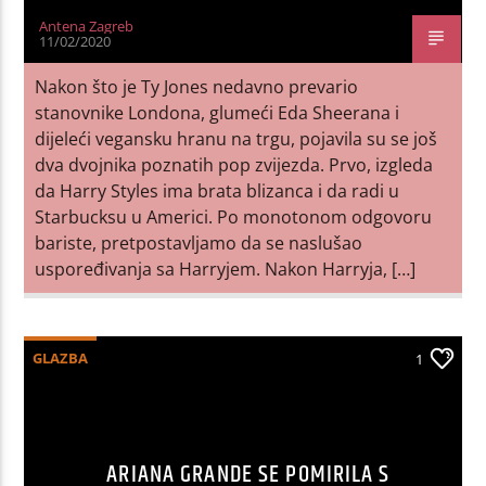
Antena Zagreb
11/02/2020
Nakon što je Ty Jones nedavno prevario
stanovnike Londona, glumeći Eda Sheerana i
dijeleći vegansku hranu na trgu, pojavila su se još
dva dvojnika poznatih pop zvijezda. Prvo, izgleda
da Harry Styles ima brata blizanca i da radi u
Starbucksu u Americi. Po monotonom odgovoru
bariste, pretpostavljamo da se naslušao
uspoređivanja sa Harryjem. Nakon Harryja, […]
GLAZBA
1
ARIANA GRANDE SE POMIRILA S