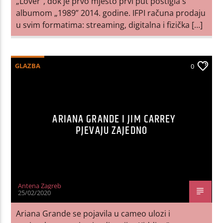
„Lover”, dok je prvo mjesto prvi put postigla s
albumom „1989” 2014. godine. IFPI računa prodaju
u svim formatima: streaming, digitalna i fizička […]
GLAZBA
0
ARIANA GRANDE I JIM CARREY
PJEVAJU ZAJEDNO
Antena Zagreb
25/02/2020
Ariana Grande se pojavila u cameo ulozi i