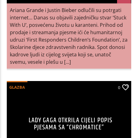
Ariana Grande i Justin Bieber odlučili su potrgati
internet… Danas su objavili zajedničku stvar ‘Stuck
With U’, posvećenu životu u karanteni. Prihod od
prodaje i streamanja pjesme ići će humanitarnoj
udruzi ‘First Responders Children’s Foundation’, za
školarine djece zdravstvenih radnika. Spot donosi
kadrove ljudi iz cijelog svijeta koji se, unatoč
svemu, vesele i plešu u […]
GLAZBA
0
LADY GAGA OTKRILA CIJELI POPIS
PJESAMA SA “CHROMATICE”