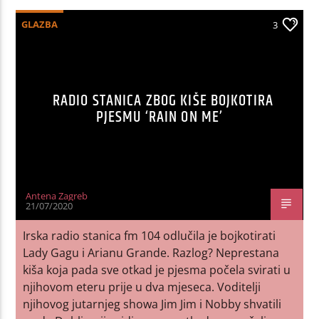
GLAZBA
3
RADIO STANICA ZBOG KIŠE BOJKOTIRA
PJESMU ‘RAIN ON ME’
Antena Zagreb
21/07/2020
Irska radio stanica fm 104 odlučila je bojkotirati
Lady Gagu i Arianu Grande. Razlog? Neprestana
kiša koja pada sve otkad je pjesma počela svirati u
njihovom eteru prije u dva mjeseca. Voditelji
njihovog jutarnjeg showa Jim Jim i Nobby shvatili