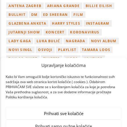
ANTENA ZAGREB
ARIANA GRANDE
BILLIE EILISH
BULLHIT
DM
ED SHEERAN
FILM
GLAZBENA ANKETA
HARRY STYLES
INSTAGRAM
JUTARNJI SHOW
KONCERT
KORONAVIRUS
LADY GAGA
LUKA BULIĆ
NAGRADA
NOVI ALBUM
NOVI SINGL
OSVOJI
PLAYLIST
TAMARA LOOS
TAYLOR SWIFT
TWITTER
VIDEO
YOUTUBE
Upravljanje kolačićima
ZAGREB
Kako bi Vam omogućili bolje korisničko iskustvo te funkcionalnost svih
sadržaja ova web stranica koristi kolačiće ( cookies ). Odabirom
PRIHVAĆAM SVE slažete se s korištenjem kolačića za koje je potrebna
Vaša prethodna suglasnost, a za sve dodatne informacije pročitajte
Politiku korištenja kolačića.
NEXT
PAGES
Prihvati sve kolačiće
Prihvati samo nužne kolačiće