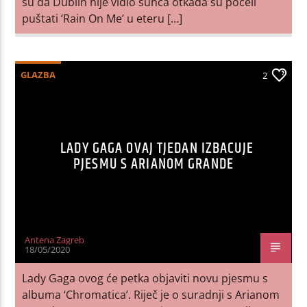
su da Dublin nije vidio sunca otkada su počeli
puštati ‘Rain On Me’ u eteru […]
GLAZBA
2
LADY GAGA OVAJ TJEDAN IZBACUJE
PJESMU S ARIANOM GRANDE
Antena Zagreb
18/05/2020
Lady Gaga ovog će petka objaviti novu pjesmu s
albuma ‘Chromatica’. Riječ je o suradnji s Arianom