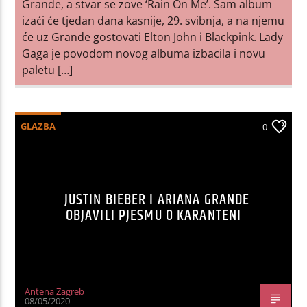
Grande, a stvar se zove ‘Rain On Me’. Sam album
izaći će tjedan dana kasnije, 29. svibnja, a na njemu
će uz Grande gostovati Elton John i Blackpink. Lady
Gaga je povodom novog albuma izbacila i novu
paletu […]
GLAZBA
0
JUSTIN BIEBER I ARIANA GRANDE
OBJAVILI PJESMU O KARANTENI
Antena Zagreb
08/05/2020