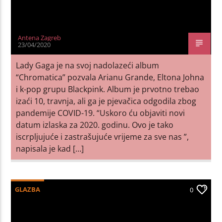
Antena Zagreb
23/04/2020
Lady Gaga je na svoj nadolazeći album
“Chromatica” pozvala Arianu Grande, Eltona Johna
i k-pop grupu Blackpink. Album je prvotno trebao
izaći 10, travnja, ali ga je pjevačica odgodila zbog
pandemije COVID-19. “Uskoro ću objaviti novi
datum izlaska za 2020. godinu. Ovo je tako
iscrpljujuće i zastrašujuće vrijeme za sve nas ”,
napisala je kad […]
GLAZBA
0