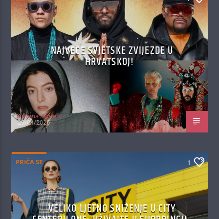
NAJVEĆE SVJETSKE ZVIJEZDE U
HRVATSKOJ!
Antena Zagreb
29/01/2026
PRIČA SE
1
VELIKO LJETNO SNIŽENJE U CITY