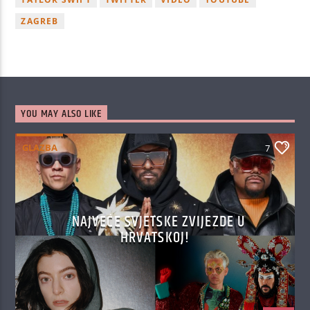
ZAGREB
YOU MAY ALSO LIKE
GLAZBA
7
NAJVEĆE SVJETSKE ZVIJEZDE U
HRVATSKOJ!