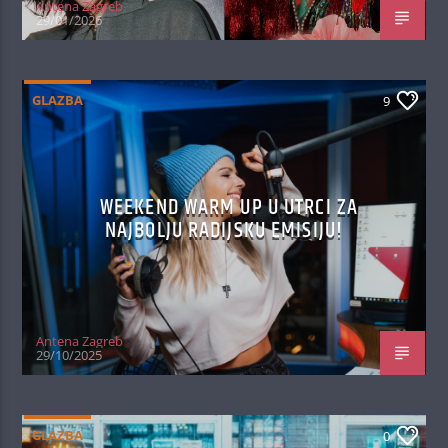
Antena Zagreb
29/01/2026
GLAZBA
9
WEEKEND WARM UP U UTRCI ZA
NAJBOLJU RADIJSKU EMISIJU!
Antena Zagreb
29/10/2025
GLAZBA
0