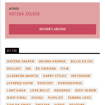
AUTHOR
ANTENA ZAGREB
AUTHOR'S ARCHIVE
BY TAG
ANTENA ZAGREB
ARIANA GRANDE
BILLIE EILISH
BULLHIT
DM
ED SHEERAN
FILM
GLAZBENA ANKETA
HARRY STYLES
INSTAGRAM
JUTARNJI SHOW
KONCERT
KORONAVIRUS
LADY GAGA
LUKA BULIĆ
NAGRADA
NOVI ALBUM
NOVI SINGL
OSVOJI
PLAYLIST
TAMARA LOOS
TAYLOR SWIFT
TWITTER
VIDEO
YOUTUBE