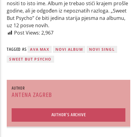
nositi to isto ime. Album je trebao stići krajem prošle
godine, ali je odgođen iz nepoznatih razloga. „Sweet
But Psycho” će biti jedina starija pjesma na albumu,
uz 12 posve novih.
Post Views:
2,967
TAGGED AS
AVA MAX
NOVI ALBUM
NOVI SINGL
SWEET BUT PSYCHO
AUTHOR
ANTENA ZAGREB
AUTHOR'S ARCHIVE