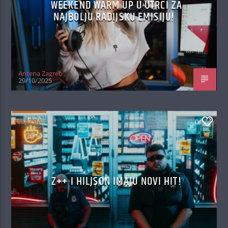
WEEKEND WARM UP U UTRCI ZA
NAJBOLJU RADIJSKU EMISIJU!
Antena Zagreb
29/10/2025
GLAZBA
0
Z++ I HILJSON IMAJU NOVI HIT!