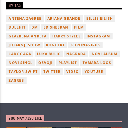
BY TAG
ANTENA ZAGREB
ARIANA GRANDE
BILLIE EILISH
BULLHIT
DM
ED SHEERAN
FILM
GLAZBENA ANKETA
HARRY STYLES
INSTAGRAM
JUTARNJI SHOW
KONCERT
KORONAVIRUS
LADY GAGA
LUKA BULIĆ
NAGRADA
NOVI ALBUM
NOVI SINGL
OSVOJI
PLAYLIST
TAMARA LOOS
TAYLOR SWIFT
TWITTER
VIDEO
YOUTUBE
ZAGREB
YOU MAY ALSO LIKE