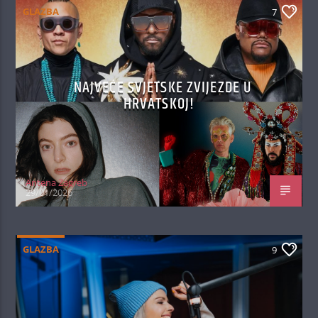
GLAZBA
7
NAJVEĆE SVJETSKE ZVIJEZDE U
HRVATSKOJ!
Antena Zagreb
29/01/2026
GLAZBA
9