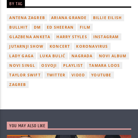
BY TAG
ANTENA ZAGREB
ARIANA GRANDE
BILLIE EILISH
BULLHIT
DM
ED SHEERAN
FILM
GLAZBENA ANKETA
HARRY STYLES
INSTAGRAM
JUTARNJI SHOW
KONCERT
KORONAVIRUS
LADY GAGA
LUKA BULIĆ
NAGRADA
NOVI ALBUM
NOVI SINGL
OSVOJI
PLAYLIST
TAMARA LOOS
TAYLOR SWIFT
TWITTER
VIDEO
YOUTUBE
ZAGREB
YOU MAY ALSO LIKE