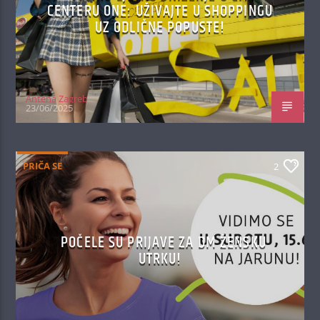
CENTERU ONE: UŽIVAJTE U SHOPPINGU
UZ ODLIČNE POPUSTE!
Antena Zagreb
23/06/2025
PRIČA SE
2
POČELE SU PRIJAVE ZA DM ŽENSKU
UTRKU!