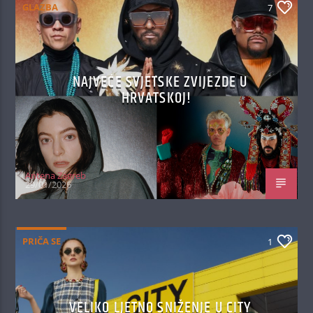
GLAZBA
7
NAJVEĆE SVJETSKE ZVIJEZDE U
HRVATSKOJ!
Antena Zagreb
29/01/2026
PRIČA SE
1
VELIKO LJETNO SNIŽENJE U CITY