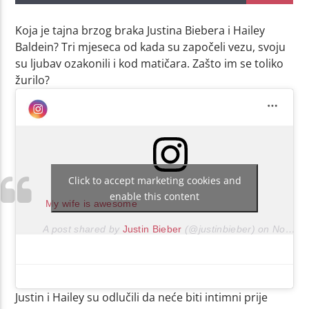
Koja je tajna brzog braka Justina Biebera i Hailey
Baldein? Tri mjeseca od kada su započeli vezu, svoju
su ljubav ozakonili i kod matičara. Zašto im se toliko
žurilo?
Click to accept marketing cookies and
enable this content
My wife is awesome
A post shared by
Justin Bieber
(@justinbieber) on
Nov 15, 2018 at 9:43am PST
Justin i Hailey su odlučili da neće biti intimni prije