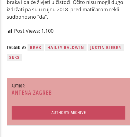
braka i da će živjeti u čistoći. Očito nisu mogli dugo
izdržati pa su u rujnu 2018. pred matičarom rekli
sudbonosno “da”.
Post Views:
1,100
TAGGED AS
BRAK
HAILEY BALDWIN
JUSTIN BIEBER
SEKS
AUTHOR
ANTENA ZAGREB
AUTHOR'S ARCHIVE