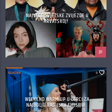
NAJVEĆE SVJETSKE ZVIJEZDE U
HRVATSKOJ!
Antena Zagreb
29/01/2026
GLAZBA
9
WEEKEND WARM UP U UTRCI ZA
NAJBOLJU RADIJSKU EMISIJU!