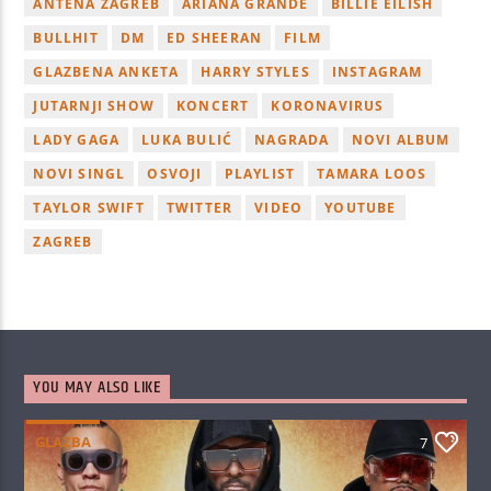
ANTENA ZAGREB
ARIANA GRANDE
BILLIE EILISH
BULLHIT
DM
ED SHEERAN
FILM
GLAZBENA ANKETA
HARRY STYLES
INSTAGRAM
JUTARNJI SHOW
KONCERT
KORONAVIRUS
LADY GAGA
LUKA BULIĆ
NAGRADA
NOVI ALBUM
NOVI SINGL
OSVOJI
PLAYLIST
TAMARA LOOS
TAYLOR SWIFT
TWITTER
VIDEO
YOUTUBE
ZAGREB
YOU MAY ALSO LIKE
GLAZBA
7