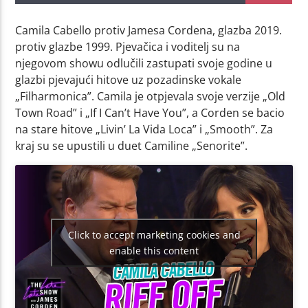
Camila Cabello protiv Jamesa Cordena, glazba 2019.
protiv glazbe 1999. Pjevačica i voditelj su na
njegovom showu odlučili zastupati svoje godine u
glazbi pjevajući hitove uz pozadinske vokale
„Filharmonica”. Camila je otpjevala svoje verzije „Old
Town Road” i „If I Can’t Have You”, a Corden se bacio
na stare hitove „Livin’ La Vida Loca” i „Smooth”. Za
kraj su se upustili u duet Camiline „Senorite”.
Click to accept marketing cookies and
enable this content