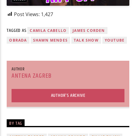
Post Views:
1,427
TAGGED AS
CAMILA CABELLO
JAMES CORDEN
OBRADA
SHAWN MENDES
TALK SHOW
YOUTUBE
AUTHOR
ANTENA ZAGREB
AUTHOR'S ARCHIVE
BY TAG