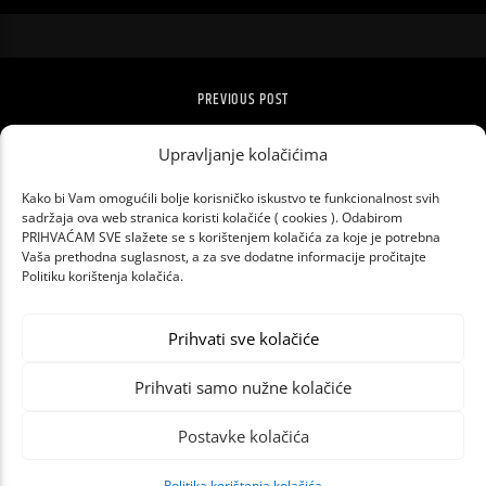
PREVIOUS POST
DUA LIPA JE OBJAVILA NASLOVNU PJESMU
NOVOG ALBUMA
Upravljanje kolačićima
Kako bi Vam omogućili bolje korisničko iskustvo te funkcionalnost svih
sadržaja ova web stranica koristi kolačiće ( cookies ). Odabirom
PRIHVAĆAM SVE slažete se s korištenjem kolačića za koje je potrebna
Vaša prethodna suglasnost, a za sve dodatne informacije pročitajte
Politiku korištenja kolačića.
Prihvati sve kolačiće
Prihvati samo nužne kolačiće
Postavke kolačića
Politika korištenja kolačića