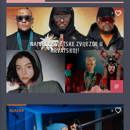
GLAZBA
7
NAJVEĆE SVJETSKE ZVIJEZDE U
HRVATSKOJ!
Antena Zagreb
29/01/2026
GLAZBA
9