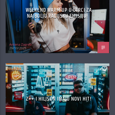
WEEKEND WARM UP U UTRCI ZA
NAJBOLJU RADIJSKU EMISIJU!
Antena Zagreb
29/10/2025
GLAZBA
0
Z++ I HILJSON IMAJU NOVI HIT!