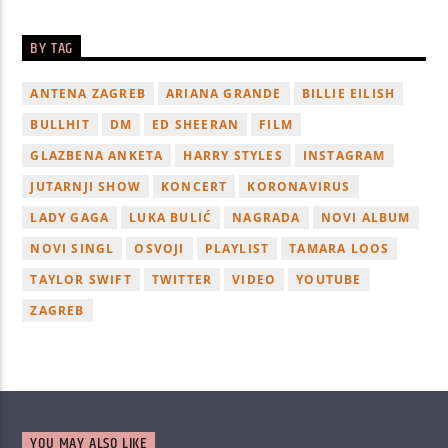
BY TAG
ANTENA ZAGREB
ARIANA GRANDE
BILLIE EILISH
BULLHIT
DM
ED SHEERAN
FILM
GLAZBENA ANKETA
HARRY STYLES
INSTAGRAM
JUTARNJI SHOW
KONCERT
KORONAVIRUS
LADY GAGA
LUKA BULIĆ
NAGRADA
NOVI ALBUM
NOVI SINGL
OSVOJI
PLAYLIST
TAMARA LOOS
TAYLOR SWIFT
TWITTER
VIDEO
YOUTUBE
ZAGREB
YOU MAY ALSO LIKE