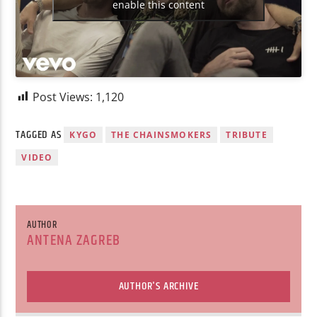
enable this content
Post Views:
1,120
TAGGED AS
KYGO
THE CHAINSMOKERS
TRIBUTE
VIDEO
AUTHOR
ANTENA ZAGREB
AUTHOR'S ARCHIVE