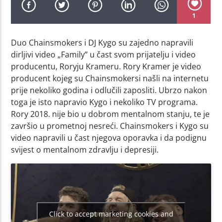
1
Duo Chainsmokers i DJ Kygo su zajedno napravili
dirljivi video „Family” u čast svom prijatelju i video
producentu, Roryju Krameru. Rory Kramer je video
producent kojeg su Chainsmokersi našli na internetu
prije nekoliko godina i odlučili zaposliti. Ubrzo nakon
toga je isto napravio Kygo i nekoliko TV programa.
Rory 2018. nije bio u dobrom mentalnom stanju, te je
završio u prometnoj nesreći. Chainsmokers i Kygo su
video napravili u čast njegova oporavka i da podignu
svijest o mentalnom zdravlju i depresiji.
Click to accept marketing cookies and