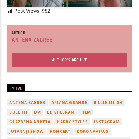
Post Views:
982
AUTHOR
ANTENA ZAGREB
AUTHOR'S ARCHIVE
BY TAG
ANTENA ZAGREB
ARIANA GRANDE
BILLIE EILISH
BULLHIT
DM
ED SHEERAN
FILM
GLAZBENA ANKETA
HARRY STYLES
INSTAGRAM
JUTARNJI SHOW
KONCERT
KORONAVIRUS