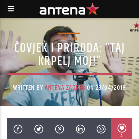
BULLHIT
ČOVJEK I PRIRODA: “TAJ
KRPELJ MOJ!”
WRITTEN BY
ANTENA ZAGREB
ON 23/04/2018
2