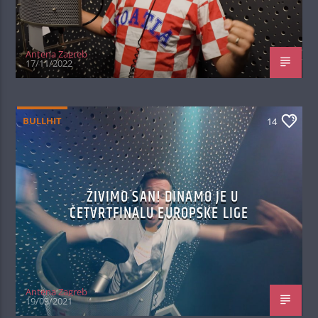
Antena Zagreb
17/11/2022
BULLHIT
14
ŽIVIMO SAN! DINAMO JE U
ČETVRTFINALU EUROPSKE LIGE
Antena Zagreb
19/03/2021