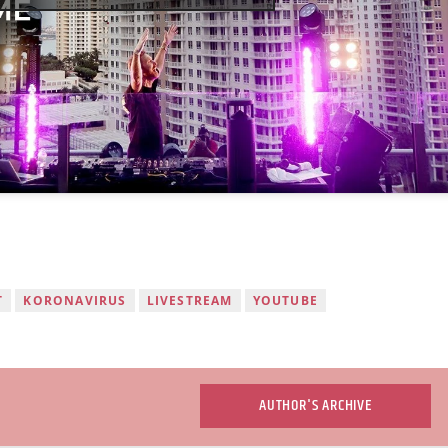
T
KORONAVIRUS
LIVESTREAM
YOUTUBE
AUTHOR'S ARCHIVE