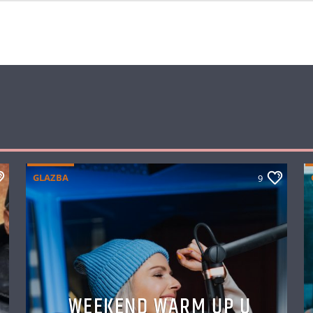
GLAZBA
9
WEEKEND WARM UP U