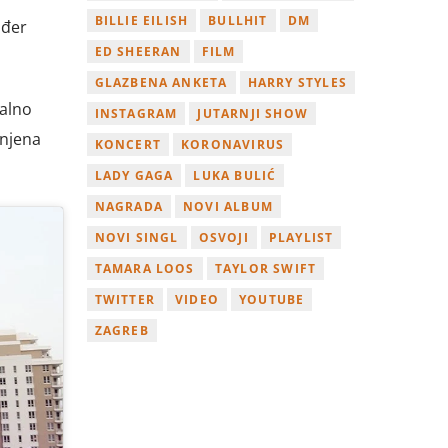
BILLIE EILISH
BULLHIT
DM
ođer
ED SHEERAN
FILM
GLAZBENA ANKETA
HARRY STYLES
jalno
INSTAGRAM
JUTARNJI SHOW
anjena
KONCERT
KORONAVIRUS
LADY GAGA
LUKA BULIĆ
NAGRADA
NOVI ALBUM
NOVI SINGL
OSVOJI
PLAYLIST
TAMARA LOOS
TAYLOR SWIFT
TWITTER
VIDEO
YOUTUBE
ZAGREB