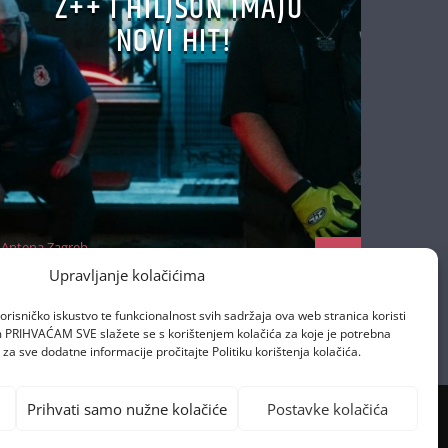
Z++ I HILJSON IMAJU
NOVI HIT!
Antena Zagreb
22/10/2025
Upravljanje kolačićima
orisničko iskustvo te funkcionalnost svih sadržaja ova web stranica koristi
om PRIHVAĆAM SVE slažete se s korištenjem kolačića za koje je potrebna
za sve dodatne informacije pročitajte Politiku korištenja kolačića.
Prihvati samo nužne kolačiće
Postavke kolačića