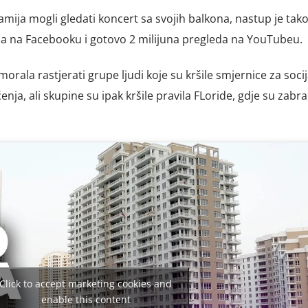
amija mogli gledati koncert sa svojih balkona, nastup je tak
eda na Facebooku i gotovo 2 milijuna pregleda na YouTubeu.
 morala rastjerati grupe ljudi koje su kršile smjernice za soci
ćenja, ali skupine su ipak kršile pravila FLoride, gdje su zabr
Click to accept marketing cookies and
enable this content