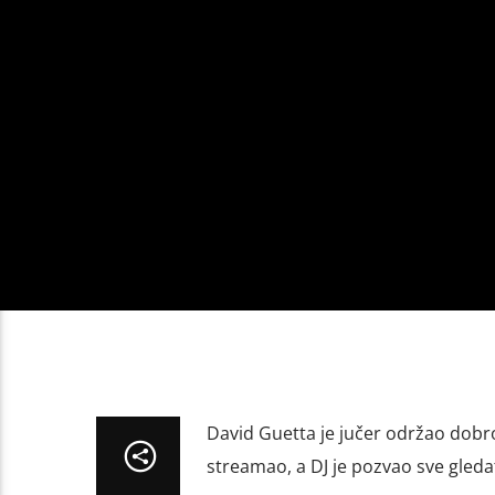
David Guetta je jučer održao dobr
streamao, a DJ je pozvao sve gledat