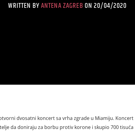
WRITTEN BY
ANTENA ZAGREB
ON 20/04/2020
otvorni dvosatni koncert sa vrha zgrade u Miamiju. Koncert
elje da doniraju za borbu protiv korone i skupio 700 tisuća 