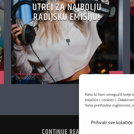
UTRCI ZA NAJBOLJU
RADIJSKU EMISIJU!
Antena Zagreb
29/10/2025
Kako bi Vam omogućili bolje k
kolačiće ( cookies ). Odabir
Vaša prethodna suglasnost, a 
Prihvati sve kolačiće
CONTINUE READING