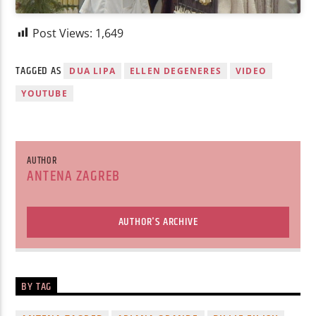
Post Views:
1,649
TAGGED AS
DUA LIPA
ELLEN DEGENERES
VIDEO
YOUTUBE
AUTHOR
ANTENA ZAGREB
AUTHOR'S ARCHIVE
BY TAG