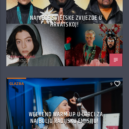
NAJVEĆE SVJETSKE ZVIJEZDE U
HRVATSKOJ!
Antena Zagreb
29/01/2026
GLAZBA
9
WEEKEND WARM UP U UTRCI ZA
NAJBOLJU RADIJSKU EMISIJU!