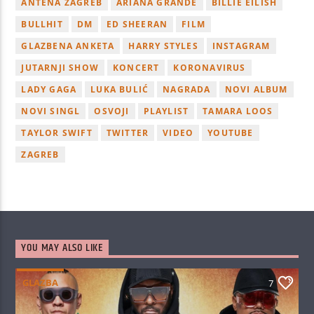
ANTENA ZAGREB
ARIANA GRANDE
BILLIE EILISH
BULLHIT
DM
ED SHEERAN
FILM
GLAZBENA ANKETA
HARRY STYLES
INSTAGRAM
JUTARNJI SHOW
KONCERT
KORONAVIRUS
LADY GAGA
LUKA BULIĆ
NAGRADA
NOVI ALBUM
NOVI SINGL
OSVOJI
PLAYLIST
TAMARA LOOS
TAYLOR SWIFT
TWITTER
VIDEO
YOUTUBE
ZAGREB
YOU MAY ALSO LIKE
GLAZBA
7