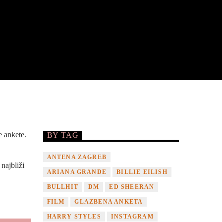
e ankete.
BY TAG
ANTENA ZAGREB
najbliži
ARIANA GRANDE
BILLIE EILISH
BULLHIT
DM
ED SHEERAN
FILM
GLAZBENA ANKETA
HARRY STYLES
INSTAGRAM