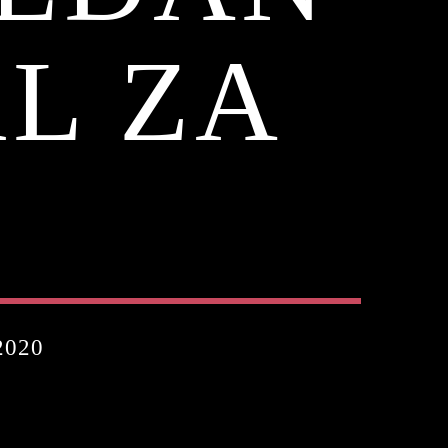
L ZA
2020