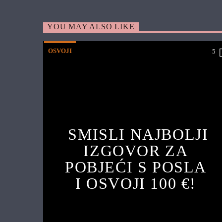
YOU MAY ALSO LIKE
OSVOJI
5
SMISLI NAJBOLJI
IZGOVOR ZA
POBJEĆI S POSLA
I OSVOJI 100 €!