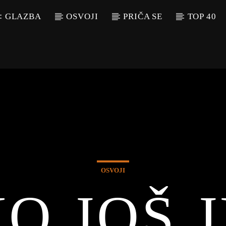
GLAZBA
OSVOJI
PRIČA SE
TOP 40
OSVOJI
O JOŠ 