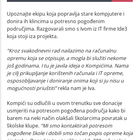
Upoznajte ekipu koja popravlja stare kompjutere i
donira ih klincima u potresno pogođenim
područjima. Razgovarali smo s Ivom iz IT firme Ide3
koja stoji iza projekta.
”Kroz svakodnevni rad nailazimo na računalnu
opremu koja se otpisuje, a mogla bi služiti nekome
još godinama. I tu je javila ideja o Kompićima. Nama
je cilj prikupljanje korištenih računala i IT opreme,
osposobljavanje i doniranje onima koji si ju nisu u
mogućnosti priuštiti”
rekla nam je Iva.
Kompići su odlučili u ovom trenutku sve donacije
usmjeriti na potresom pogođena područja kako bi
barem na neki način olakšali školarcima povratak u
školske klupe.
”Mi smo kontaktirali potresom
pogođene škole i dobili smo točan popis opreme koja