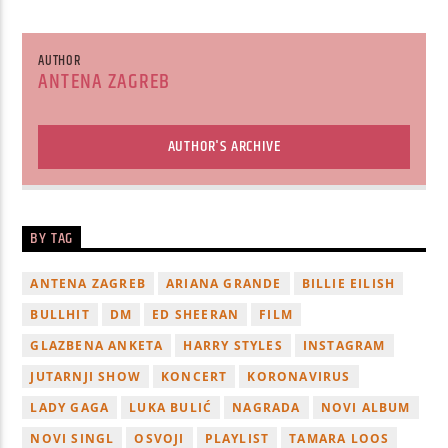
AUTHOR
ANTENA ZAGREB
AUTHOR'S ARCHIVE
BY TAG
ANTENA ZAGREB
ARIANA GRANDE
BILLIE EILISH
BULLHIT
DM
ED SHEERAN
FILM
GLAZBENA ANKETA
HARRY STYLES
INSTAGRAM
JUTARNJI SHOW
KONCERT
KORONAVIRUS
LADY GAGA
LUKA BULIĆ
NAGRADA
NOVI ALBUM
NOVI SINGL
OSVOJI
PLAYLIST
TAMARA LOOS