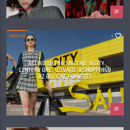
Antena Zagreb
29/01/2026
PRIČA SE
1
VELIKO LJETNO SNIŽENJE U CITY
CENTERU ONE: UŽIVAJTE U SHOPPINGU
UZ ODLIČNE POPUSTE!
Antena Zagreb
23/06/2025