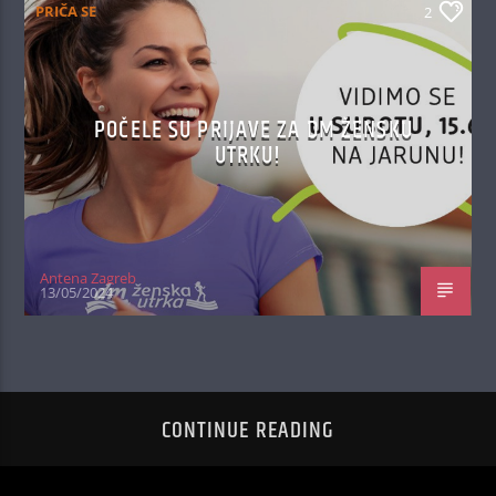
PRIČA SE
2
POČELE SU PRIJAVE ZA DM ŽENSKU
UTRKU!
Antena Zagreb
13/05/2024
CONTINUE READING