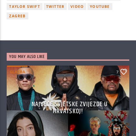
TAYLOR SWIFT
TWITTER
VIDEO
YOUTUBE
ZAGREB
YOU MAY ALSO LIKE
GLAZBA
7
NAJVEĆE SVJETSKE ZVIJEZDE U
HRVATSKOJ!