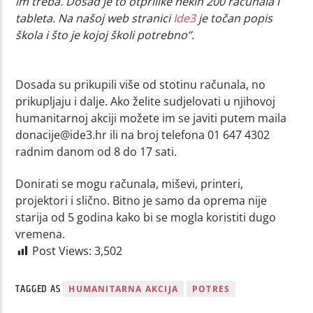
im treba. Dosad je to otprilike nekih 200 računala i
tableta. Na našoj web stranici
Ide3
je točan popis
škola i što je kojoj školi potrebno”.
Dosada su prikupili više od stotinu računala, no
prikupljaju i dalje. Ako želite sudjelovati u njihovoj
humanitarnoj akciji možete im se javiti putem maila
donacije@ide3.hr ili na broj telefona 01 647 4302
radnim danom od 8 do 17 sati.
Donirati se mogu računala, miševi, printeri,
projektori i slično. Bitno je samo da oprema nije
starija od 5 godina kako bi se mogla koristiti dugo
vremena.
Post Views:
3,502
TAGGED AS
HUMANITARNA AKCIJA
POTRES