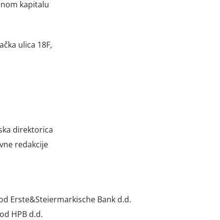
ljnom kapitalu
čka ulica 18F,
ka direktorica
vne redakcije
d Erste&Steiermarkische Bank d.d.
od HPB d.d.