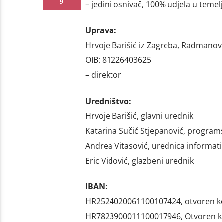
9
– jedini osnivač, 100% udjela u teme
Uprava:
Hrvoje Barišić iz Zagreba, Radmanova
OIB: 81226403625
– direktor
Uredništvo:
Hrvoje Barišić, glavni urednik
Katarina Sučić Stjepanović, programs
Andrea Vitasović, urednica informati
Eric Vidović, glazbeni urednik
IBAN:
HR2524020061100107424, otvoren ko
HR7823900011100017946, Otvoren k