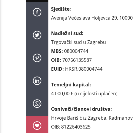
Sjedište:
Avenija Većeslava Holjevca 29, 1000
Nadležni sud:
Trgovački sud u Zagrebu
MBS:
080004744
OIB:
70766135587
EUID:
HRSR.080004744
Temeljni kapital:
4.000,00 € (u cijelosti uplaćen)
Osnivači/članovi društva:
Hrvoje Barišić iz Zagreba, Radmanova
OIB: 81226403625