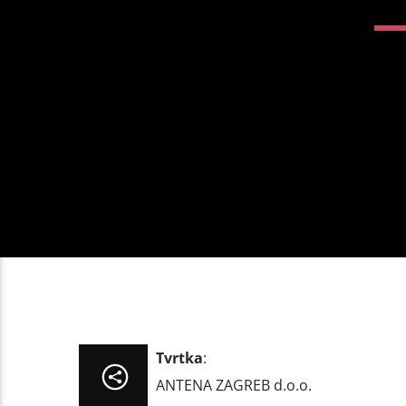
Tvrtka
:
ANTENA ZAGREB d.o.o.