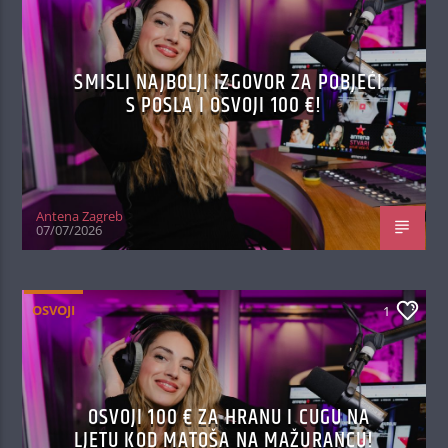
SMISLI NAJBOLJI IZGOVOR ZA POBJEĆI
S POSLA I OSVOJI 100 €!
Antena Zagreb
07/07/2026
OSVOJI
1
OSVOJI 100 € ZA HRANU I CUGU NA
LJETU KOD MATOŠA NA MAŽURANCU!