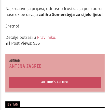
Najkreativnija prijava, odnosno frustracija po izboru
naše ekipe osvaja
zalihu Somersbyja za cijelo ljeto!
Sretno!
Detalje potraži u
Pravilniku.
Post Views:
935
AUTHOR
ANTENA ZAGREB
AUTHOR'S ARCHIVE
BY TAG