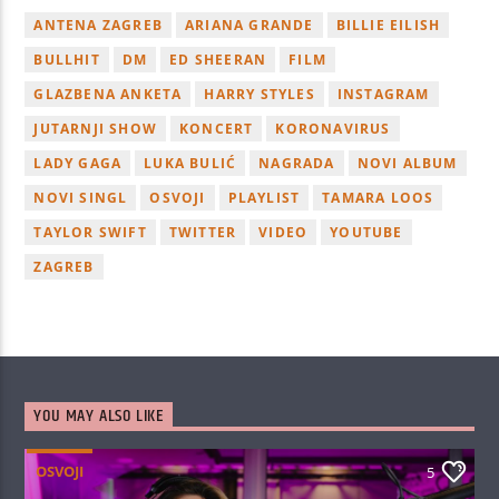
ANTENA ZAGREB
ARIANA GRANDE
BILLIE EILISH
BULLHIT
DM
ED SHEERAN
FILM
GLAZBENA ANKETA
HARRY STYLES
INSTAGRAM
JUTARNJI SHOW
KONCERT
KORONAVIRUS
LADY GAGA
LUKA BULIĆ
NAGRADA
NOVI ALBUM
NOVI SINGL
OSVOJI
PLAYLIST
TAMARA LOOS
TAYLOR SWIFT
TWITTER
VIDEO
YOUTUBE
ZAGREB
YOU MAY ALSO LIKE
OSVOJI
5