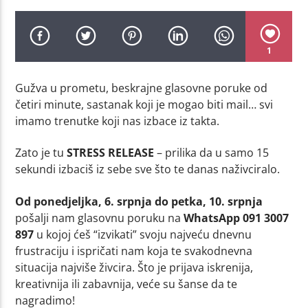
1
Gužva u prometu, beskrajne glasovne poruke od
četiri minute, sastanak koji je mogao biti mail… svi
imamo trenutke koji nas izbace iz takta.
Zato je tu
STRESS RELEASE
– prilika da u samo 15
sekundi izbaciš iz sebe sve što te danas naživciralo.
Od ponedjeljka, 6. srpnja do petka, 10. srpnja
pošalji nam glasovnu poruku na
WhatsApp 091 3007
897
u kojoj ćeš “izvikati” svoju najveću dnevnu
frustraciju i ispričati nam koja te svakodnevna
situacija najviše živcira. Što je prijava iskrenija,
kreativnija ili zabavnija, veće su šanse da te
nagradimo!