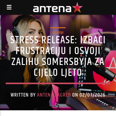
OSVOJI
STRESS RELEASE: IZBACI
FRUSTRACIJU I OSVOJI
ZALIHU SOMERSBYJA ZA
CIJELO LJETO
WRITTEN BY
ANTENA ZAGREB
ON 02/07/2026