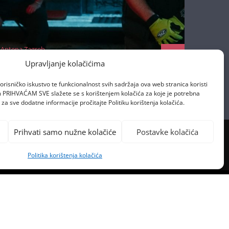
Antena Zagreb
22/10/2025
Upravljanje kolačićima
orisničko iskustvo te funkcionalnost svih sadržaja ova web stranica koristi
om PRIHVAĆAM SVE slažete se s korištenjem kolačića za koje je potrebna
za sve dodatne informacije pročitajte Politiku korištenja kolačića.
Prihvati samo nužne kolačiće
Postavke kolačića
Politika korištenja kolačića
PREVIOUS POST
ODAJE SVJETLUCAVE LIJESOVE