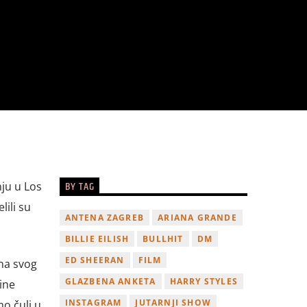
BY TAG
nju u Los
lili su
ANTENA ZAGREB
ARIANA GRANDE
BILLIE EILISH
BULLHIT
DM
ED SHEERAN
FILM
ina svog
GLAZBENA ANKETA
HARRY STYLES
ine
INSTAGRAM
JUTARNJI SHOW
o čuli u