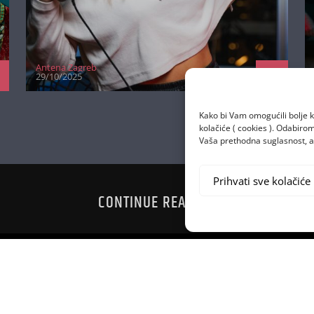
Antena Zagreb
29/10/2025
Kako bi Vam omogućili bolje k
kolačiće ( cookies ). Odabir
Vaša prethodna suglasnost, a 
Prihvati sve kolačiće
CONTINUE READING
TORA
TVRTKA PR