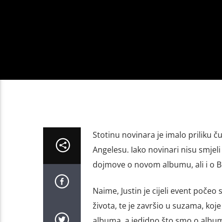
Stotinu novinara je imalo priliku č
Angelesu. Iako novinari nisu smjeli
dojmove o novom albumu, ali i o B
Naime, Justin je cijeli event poče
života, te je završio u suzama, koj
albuma, a jedidno što smo o albumu 