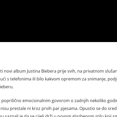
uti novi album Justina Biebera prije svih, na privatnom sluša
 ući s telefonima ili bilo kakvom opremom za snimanje, podje
ieberu.
o s poprilično emocionalnim govorom o zadnjih nekoliko god
e nisu prestale ni kroz prvih par pjesama. Opustio se do sred
saznali je da se cijeli drži u novom glazbenom stilu koji sm