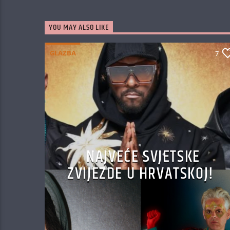
YOU MAY ALSO LIKE
GLAZBA
7
NAJVEĆE SVJETSKE
ZVIJEZDE U HRVATSKOJ!