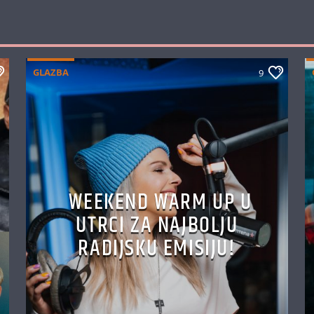
GLAZBA
9
WEEKEND WARM UP U
UTRCI ZA NAJBOLJU
RADIJSKU EMISIJU!