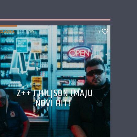
GLAZBA
0
Z++ I HILJSON IMAJU
NOVI HIT!