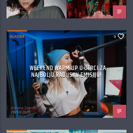
Antena Zagreb
29/01/2026
GLAZBA
9
WEEKEND WARM UP U UTRCI ZA
NAJBOLJU RADIJSKU EMISIJU!
Antena Zagreb
29/10/2025