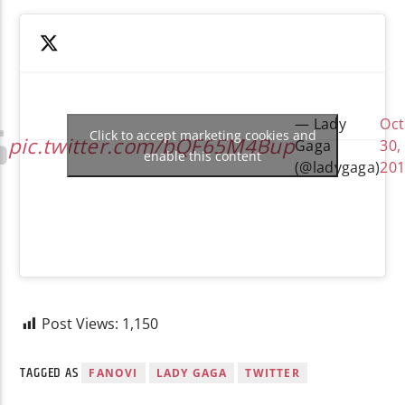
— Lady
Oc
Click to accept marketing cookies and
pic.twitter.com/bQF65M4Bup
Gaga
30,
enable this content
(@ladygaga)
20
Post Views:
1,150
TAGGED AS
FANOVI
LADY GAGA
TWITTER