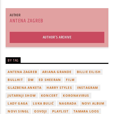
AUTHOR
ANTENA ZAGREB
AUTHOR'S ARCHIVE
BY TAG
ANTENA ZAGREB
ARIANA GRANDE
BILLIE EILISH
BULLHIT
DM
ED SHEERAN
FILM
GLAZBENA ANKETA
HARRY STYLES
INSTAGRAM
JUTARNJI SHOW
KONCERT
KORONAVIRUS
LADY GAGA
LUKA BULIĆ
NAGRADA
NOVI ALBUM
NOVI SINGL
OSVOJI
PLAYLIST
TAMARA LOOS