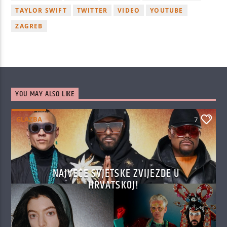
TAYLOR SWIFT
TWITTER
VIDEO
YOUTUBE
ZAGREB
YOU MAY ALSO LIKE
GLAZBA
7
NAJVEĆE SVJETSKE ZVIJEZDE U
HRVATSKOJ!