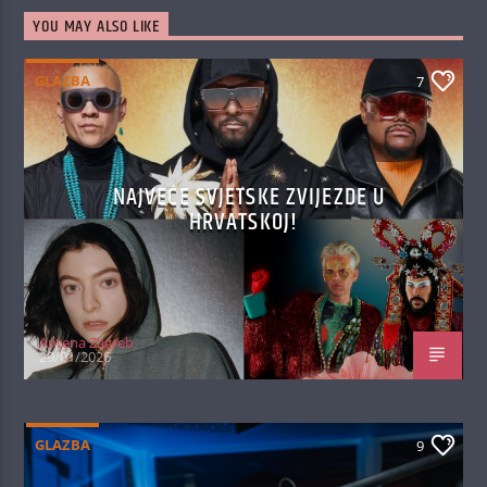
YOU MAY ALSO LIKE
GLAZBA
7
NAJVEĆE SVJETSKE ZVIJEZDE U
HRVATSKOJ!
Antena Zagreb
29/01/2026
GLAZBA
9