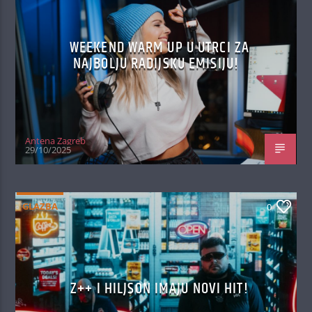
WEEKEND WARM UP U UTRCI ZA
NAJBOLJU RADIJSKU EMISIJU!
Antena Zagreb
29/10/2025
GLAZBA
0
Z++ I HILJSON IMAJU NOVI HIT!