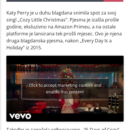
Katy Perry je u duhu blagdana snimila spot za svoj
singl „Cozy Little Christmas”. Pjesma je izašla prošle
godine, eksluzivno na Amazon Primeu, a na ostale
platforme je lansirana tek prošli mjesec. Ovo je njena
druga blagdanska pjesma, nakon „Every Day Is a
Holiday” iz 2015.
Click to accept marketing cookies and
enable this content
Također je započela odbrojavanje „25 Days of Cozy”