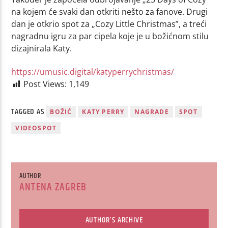
na kojem će svaki dan otkriti nešto za fanove. Drugi
dan je otkrio spot za „Cozy Little Christmas”, a treći
nagradnu igru za par cipela koje je u božićnom stilu
dizajnirala Katy.
https://umusic.digital/katyperrychristmas/
Post Views:
1,149
TAGGED AS
BOŽIĆ
KATY PERRY
NAGRADE
SPOT
VIDEOSPOT
AUTHOR
ANTENA ZAGREB
AUTHOR'S ARCHIVE