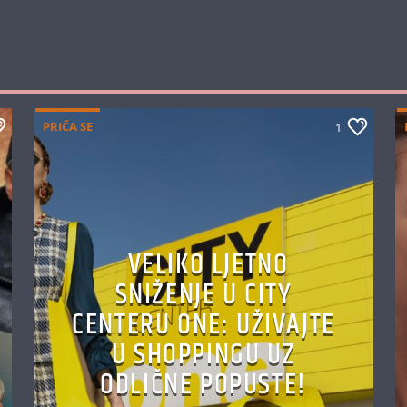
PRIČA SE
1
VELIKO LJETNO
SNIŽENJE U CITY
CENTERU ONE: UŽIVAJTE
U SHOPPINGU UZ
ODLIČNE POPUSTE!