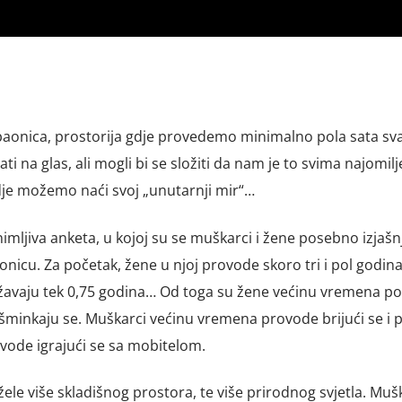
upaonica, prostorija gdje provedemo minimalno pola sata sv
 na glas, ali mogli bi se složiti da nam je to svima najomilj
gdje možemo naći svoj „unutarnji mir“…
imljiva anketa, u kojoj su se muškarci i žene posebno izjašnj
aonicu. Za početak, žene u njoj provode skoro tri i pol godin
žavaju tek 0,75 godina… Od toga su žene većinu vremena p
šminkaju se. Muškarci većinu vremena provode brijući se i p
ode igrajući se sa mobitelom.
žele više skladišnog prostora, te više prirodnog svjetla. Muš