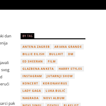
BY TAG
aki dan
enija
ANTENA ZAGREB
ARIANA GRANDE
BILLIE EILISH
BULLHIT
DM
ED SHEERAN
FILM
avali
GLAZBENA ANKETA
HARRY STYLES
a svog
INSTAGRAM
JUTARNJI SHOW
od
erući
KONCERT
KORONAVIRUS
LADY GAGA
LUKA BULIĆ
NAGRADA
NOVI ALBUM
karci pak
NOVI SINGL
OSVOJI
PLAYLIST