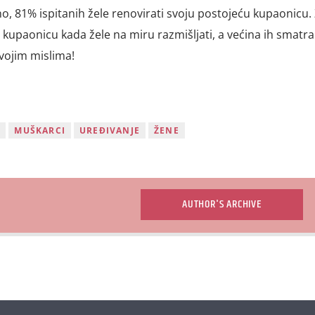
o, 81% ispitanih žele renovirati svoju postojeću kupaonicu. 
 kupaonicu kada žele na miru razmišljati, a većina ih smatra
vojim mislima!
A
MUŠKARCI
UREĐIVANJE
ŽENE
AUTHOR'S ARCHIVE