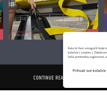
Antena Zagreb
23/06/2025
Kako bi Vam omogućili bolje k
kolačiće ( cookies ). Odabir
Vaša prethodna suglasnost, a 
Prihvati sve kolačiće
CONTINUE READING