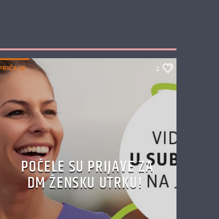
PRIČA SE
2
POČELE SU PRIJAVE ZA
DM ŽENSKU UTRKU!