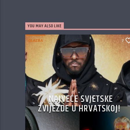
YOU MAY ALSO LIKE
GLAZBA
7
NAJVEĆE SVJETSKE
ZVIJEZDE U HRVATSKOJ!