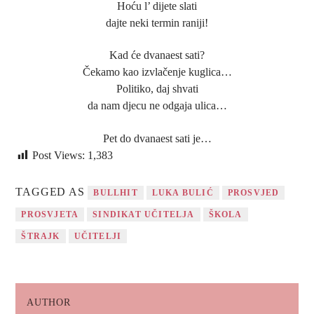
Hoću l’ dijete slati
dajte neki termin raniji!
Kad će dvanaest sati?
Čekamo kao izvlačenje kuglica…
Politiko, daj shvati
da nam djecu ne odgaja ulica…
Pet do dvanaest sati je…
Post Views:
1,383
TAGGED AS
BULLHIT
LUKA BULIĆ
PROSVJED
PROSVJETA
SINDIKAT UČITELJA
ŠKOLA
ŠTRAJK
UČITELJI
AUTHOR