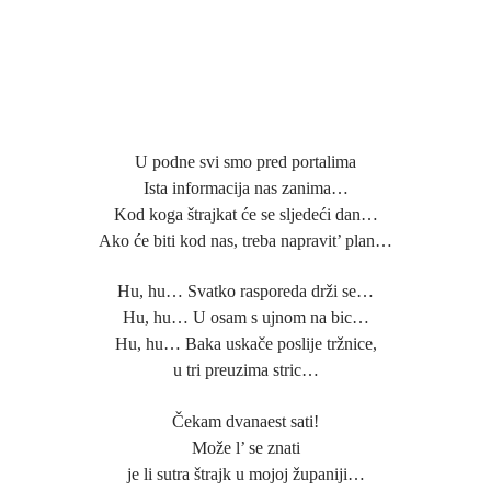
U podne svi smo pred portalima
Ista informacija nas zanima…
Kod koga štrajkat će se sljedeći dan…
Ako će biti kod nas, treba napravit’ plan…
Hu, hu… Svatko rasporeda drži se…
Hu, hu… U osam s ujnom na bic…
Hu, hu… Baka uskače poslije tržnice,
u tri preuzima stric…
Čekam dvanaest sati!
Može l’ se znati
je li sutra štrajk u mojoj županiji…