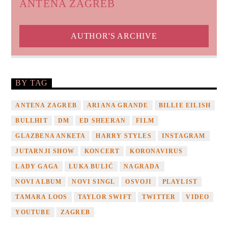
ANTENA ZAGREB
AUTHOR'S ARCHIVE
BY TAG
ANTENA ZAGREB
ARIANA GRANDE
BILLIE EILISH
BULLHIT
DM
ED SHEERAN
FILM
GLAZBENA ANKETA
HARRY STYLES
INSTAGRAM
JUTARNJI SHOW
KONCERT
KORONAVIRUS
LADY GAGA
LUKA BULIĆ
NAGRADA
NOVI ALBUM
NOVI SINGL
OSVOJI
PLAYLIST
TAMARA LOOS
TAYLOR SWIFT
TWITTER
VIDEO
YOUTUBE
ZAGREB