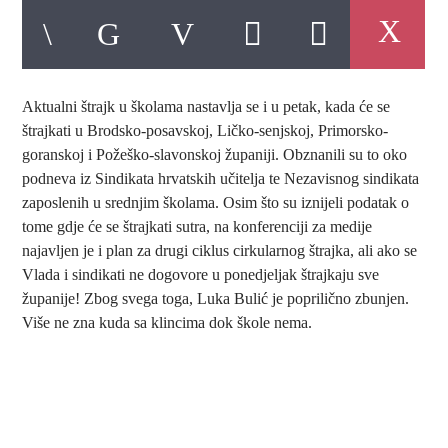
Aktualni štrajk u školama nastavlja se i u petak, kada će se
štrajkati u Brodsko-posavskoj, Ličko-senjskoj, Primorsko-
goranskoj i Požeško-slavonskoj županiji. Obznanili su to oko
podneva iz Sindikata hrvatskih učitelja te Nezavisnog sindikata
zaposlenih u srednjim školama. Osim što su iznijeli podatak o
tome gdje će se štrajkati sutra, na konferenciji za medije
najavljen je i plan za drugi ciklus cirkularnog štrajka, ali ako se
Vlada i sindikati ne dogovore u ponedjeljak štrajkaju sve
županije! Zbog svega toga, Luka Bulić je poprilično zbunjen.
Više ne zna kuda sa klincima dok škole nema.