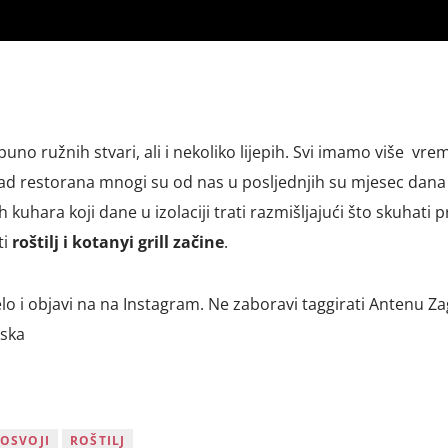
uno ružnih stvari, ali i nekoliko lijepih. Svi imamo više vr
rad restorana mnogi su od nas u posljednjih su mjesec dana 
ih kuhara koji dane u izolaciji trati razmišljajući što skuhati pr
ti
roštilj i kotanyi grill začine
.
lo i objavi na na Instagram. Ne zaboravi taggirati Antenu Za
tska
OSVOJI
ROŠTILJ