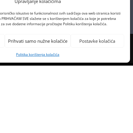
Upravljanje kolačićima
orisničko iskustvo te funkcionalnost svih sadržaja ova web stranica koristi
om PRIHVAĆAM SVE slažete se s korištenjem kolačića za koje je potrebna
za sve dodatne informacije pročitajte Politiku korištenja kolačića.
Prihvati samo nužne kolačiće
Postavke kolačića
Politika korištenja kolačića
PREVIOUS POST
ONE ŽELI DA MU FANOVI KAŽU
A DONIRA MILIJUN DOLARA