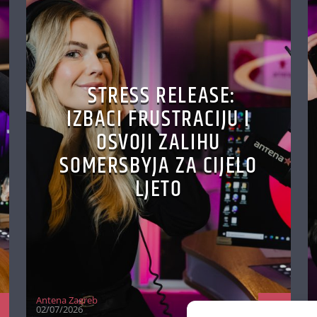
STRESS RELEASE:
IZBACI FRUSTRACIJU I
OSVOJI ZALIHU
SOMERSBYJA ZA CIJELO
LJETO
Antena Zagreb
02/07/2026