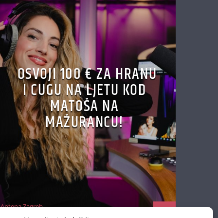
OSVOJI 100 € ZA HRANU
I CUGU NA LJETU KOD
MATOŠA NA
MAŽURANCU!
Antena Zagreb
29/06/2026