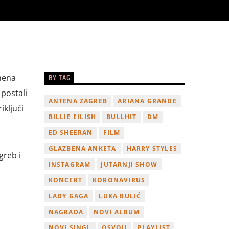
BY TAG
emena
postali
ANTENA ZAGREB
ARIANA GRANDE
iključi
BILLIE EILISH
BULLHIT
DM
ED SHEERAN
FILM
GLAZBENA ANKETA
HARRY STYLES
greb i
INSTAGRAM
JUTARNJI SHOW
KONCERT
KORONAVIRUS
LADY GAGA
LUKA BULIĆ
NAGRADA
NOVI ALBUM
NOVI SINGL
OSVOJI
PLAYLIST