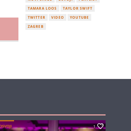
TAMARA LOOS
TAYLOR SWIFT
TWITTER
VIDEO
YOUTUBE
ZAGREB
OSVOJI
1