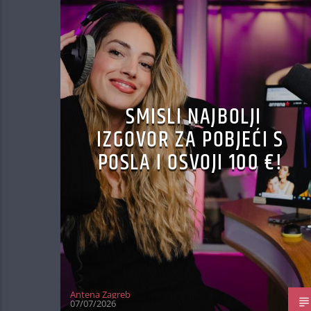
SMISLI NAJBOLJI
IZGOVOR ZA POBJEĆI S
POSLA I OSVOJI 100 €!
Antena Zagreb
07/07/2026