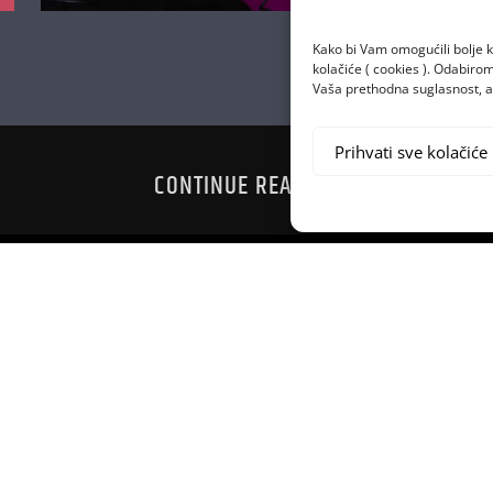
Kako bi Vam omogućili bolje k
kolačiće ( cookies ). Odabir
Vaša prethodna suglasnost, a 
Prihvati sve kolačiće
CONTINUE READING
PROZORA I
POST MAL
IM ARIJAMA
GDJE D