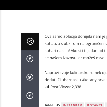
Ova samoizolacija donijela nam je p
kuhati, a s obzirom na ograničen 
kuhari na silu! Ako si i ti jedan od t
se našem izazovu jer možeš osvoji
Napravi svoje kulinarsko remek dje
dodati #kuharnasilu #kotanyihrva
Post Views:
2,338
TAGGED AS
INSTAGRAM
KOTANYI