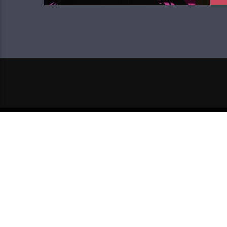
NEXT POST
HNK U VAŠEM KVARTU: SA 
BALKONA UŽIVAJTE U OPERN