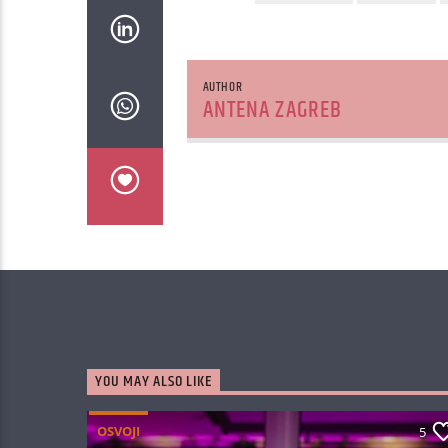
AUTHOR
ANTENA ZAGREB
YOU MAY ALSO LIKE
OSVOJI
5