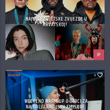
NAJVEĆE SVJETSKE ZVIJEZDE U
HRVATSKOJ!
Antena Zagreb
29/01/2026
GLAZBA
9
WEEKEND WARM UP U UTRCI ZA
NAJBOLJU RADIJSKU EMISIJU!