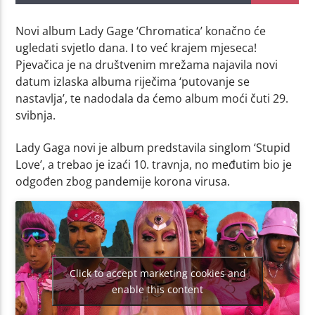
Novi album Lady Gage ‘Chromatica’ konačno će
ugledati svjetlo dana. I to već krajem mjeseca!
Pjevačica je na društvenim mrežama najavila novi
datum izlaska albuma riječima ‘putovanje se
nastavlja’, te nadodala da ćemo album moći čuti 29.
svibnja.
Lady Gaga novi je album predstavila singlom ‘Stupid
Love’, a trebao je izaći 10. travnja, no međutim bio je
odgođen zbog pandemije korona virusa.
Click to accept marketing cookies and
enable this content