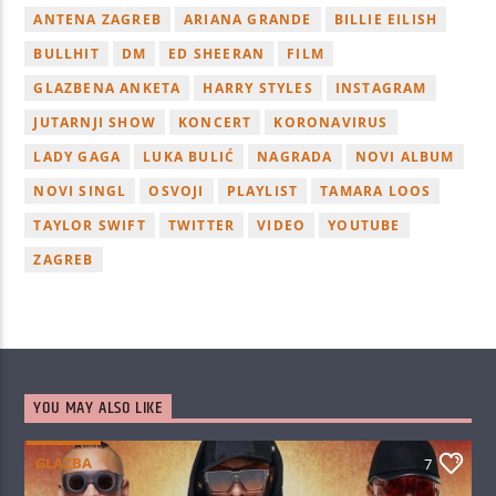
ANTENA ZAGREB
ARIANA GRANDE
BILLIE EILISH
BULLHIT
DM
ED SHEERAN
FILM
GLAZBENA ANKETA
HARRY STYLES
INSTAGRAM
JUTARNJI SHOW
KONCERT
KORONAVIRUS
LADY GAGA
LUKA BULIĆ
NAGRADA
NOVI ALBUM
NOVI SINGL
OSVOJI
PLAYLIST
TAMARA LOOS
TAYLOR SWIFT
TWITTER
VIDEO
YOUTUBE
ZAGREB
YOU MAY ALSO LIKE
GLAZBA
7