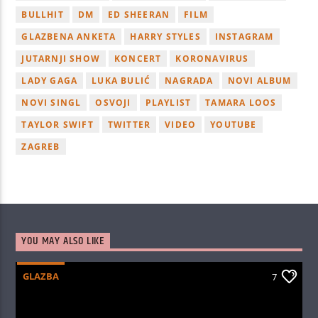
BULLHIT
DM
ED SHEERAN
FILM
GLAZBENA ANKETA
HARRY STYLES
INSTAGRAM
JUTARNJI SHOW
KONCERT
KORONAVIRUS
LADY GAGA
LUKA BULIĆ
NAGRADA
NOVI ALBUM
NOVI SINGL
OSVOJI
PLAYLIST
TAMARA LOOS
TAYLOR SWIFT
TWITTER
VIDEO
YOUTUBE
ZAGREB
YOU MAY ALSO LIKE
GLAZBA
7