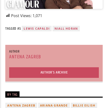
Post Views:
1,071
TAGGED AS
LEWIS CAPALDI
NIALL HORAN
AUTHOR
ANTENA ZAGREB
AUTHOR'S ARCHIVE
BY TAG
ANTENA ZAGREB
ARIANA GRANDE
BILLIE EILISH