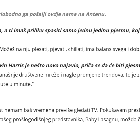
 slobodno ga pošalji ovdje nama na Antenu.
ta, a ti imaš priliku spasiti samo jednu jedinu pjesmu, koj
žeš na nju plesati, pjevati, chillati, ima balans svega i dob
lvin Harris je nešto novo najavio, priča se da će biti pjesm
 današnje društvene mreže i nagle promjene trendova, to je z
ute u minute.”
ost nemam baš vremena previše gledati TV. Pokušavam presl
ti vašeg prošlogodišnjeg predstavnika, Baby Lasagnu, možda 