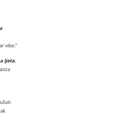
a
ar vibe.”
a ljeta.
aista
ušati
čak