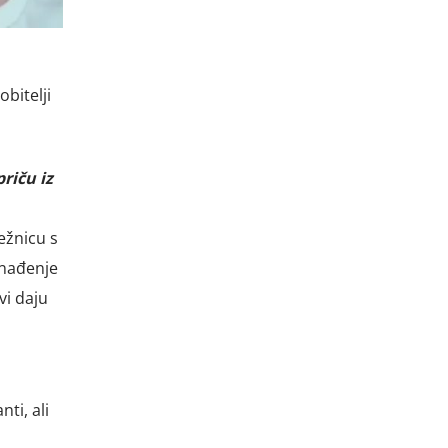
bitelji
riču iz
ježnicu s
enađenje
vi daju
ti, ali