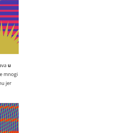
žava
u
e mnogi
nu jer