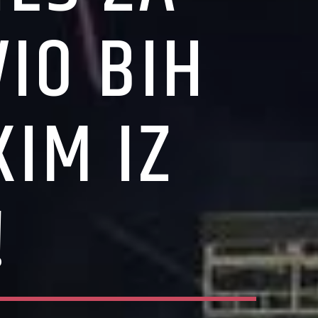
IO BIH
KIM IZ
!