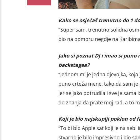
Kako se osjećaš trenutno do 1 do
“Super sam, trenutno solidna osmi
bio na odmoru negdje na Karibima
Jako si poznat DJ i imao si puno 
backstagea?
“Jednom mi je jedna djevojka, koja j
puno crteža mene, tako da sam je p
jer se jako potrudila i sve je sama 
do znanja da prate moj rad, a to m
Koji je bio najskuplji poklon od 
“To bi bio Apple sat koji je na sebi
stvarno je bilo impresivno i bio sa