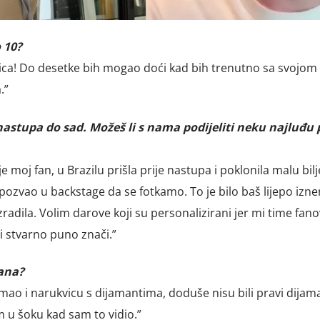
 10?
ca! Do desetke bih mogao doći kad bih trenutno sa svojom o
.”
nastupa do sad. Možeš li s nama podijeliti neku najluđu p
e moj fan, u Brazilu prišla prije nastupa i poklonila malu bil
ozvao u backstage da se fotkamo. To je bilo baš lijepo izn
izradila. Volim darove koji su personalizirani jer mi time fano
i stvarno puno znači.”
fana?
 imao i narukvicu s dijamantima, doduše nisu bili pravi dijaman
m u šoku kad sam to vidio.”