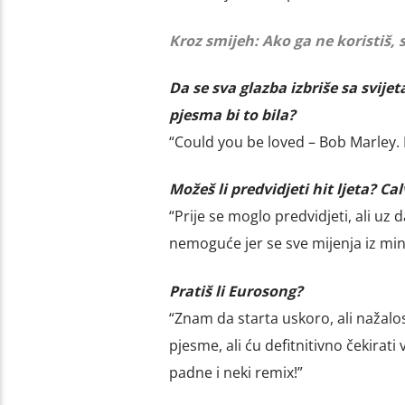
Kroz smijeh: Ako ga ne koristiš,
Da se sva glazba izbriše sa svije
pjesma bi to bila?
“Could you be loved – Bob Marley. Mo
Možeš li predvidjeti hit ljeta? Ca
“Prije se moglo predvidjeti, ali uz
nemoguće jer se sve mijenja iz min
Pratiš li Eurosong?
“Znam da starta uskoro, ali nažal
pjesme, ali ću defitnitivno čekira
padne i neki remix!”