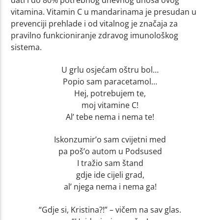
vitamina. Vitamin C u mandarinama je presudan u
prevenciji prehlade i od vitalnog je značaja za
pravilno funkcioniranje zdravog imunološkog
sistema.
U grlu osjećam oštru bol…
Popio sam paracetamol…
Hej, potrebujem te,
moj vitamine C!
Al’ tebe nema i nema te!
Iskonzumir’o sam cvijetni med
pa poš’o autom u Podsused
I tražio sam štand
gdje ide cijeli grad,
al’ njega nema i nema ga!
“Gdje si, Kristina?!” – vičem na sav glas.