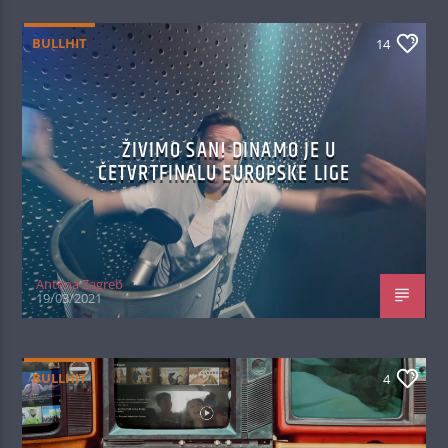
BULLHIT
14
ŽIVIMO SAN! DINAMO JE U
ČETVRTFINALU EUROPSKE LIGE
Antena Zagreb
19/03/2021
BULLHIT
4