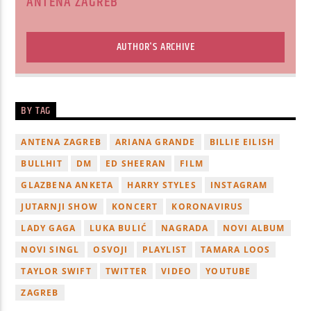
ANTENA ZAGREB
AUTHOR'S ARCHIVE
BY TAG
ANTENA ZAGREB
ARIANA GRANDE
BILLIE EILISH
BULLHIT
DM
ED SHEERAN
FILM
GLAZBENA ANKETA
HARRY STYLES
INSTAGRAM
JUTARNJI SHOW
KONCERT
KORONAVIRUS
LADY GAGA
LUKA BULIĆ
NAGRADA
NOVI ALBUM
NOVI SINGL
OSVOJI
PLAYLIST
TAMARA LOOS
TAYLOR SWIFT
TWITTER
VIDEO
YOUTUBE
ZAGREB