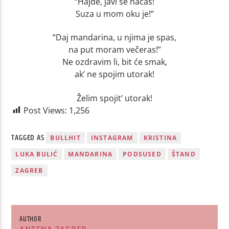
“Hajde, javi se načas!
Suza u mom oku je!”
“Daj mandarina, u njima je spas,
na put moram večeras!”
Ne ozdravim li, bit će smak,
ak’ ne spojim utorak!
Želim spojit’ utorak!
Post Views:
1,256
TAGGED AS
BULLHIT
INSTAGRAM
KRISTINA
LUKA BULIĆ
MANDARINA
PODSUSED
ŠTAND
ZAGREB
AUTHOR