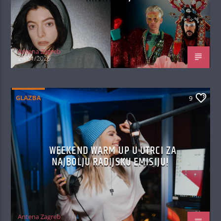
Antena Zagreb
29/01/2026
GLAZBA
9
WEEKEND WARM UP U UTRCI ZA
NAJBOLJU RADIJSKU EMISIJU!
Antena Zagreb