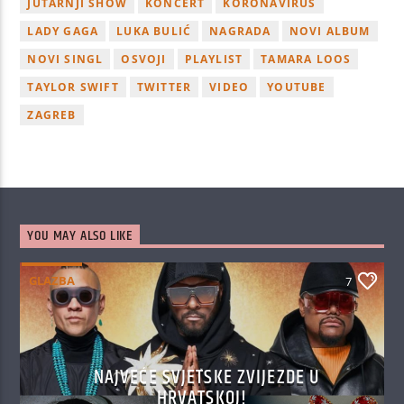
JUTARNJI SHOW
KONCERT
KORONAVIRUS
LADY GAGA
LUKA BULIĆ
NAGRADA
NOVI ALBUM
NOVI SINGL
OSVOJI
PLAYLIST
TAMARA LOOS
TAYLOR SWIFT
TWITTER
VIDEO
YOUTUBE
ZAGREB
YOU MAY ALSO LIKE
GLAZBA
7
NAJVEĆE SVJETSKE ZVIJEZDE U
HRVATSKOJ!