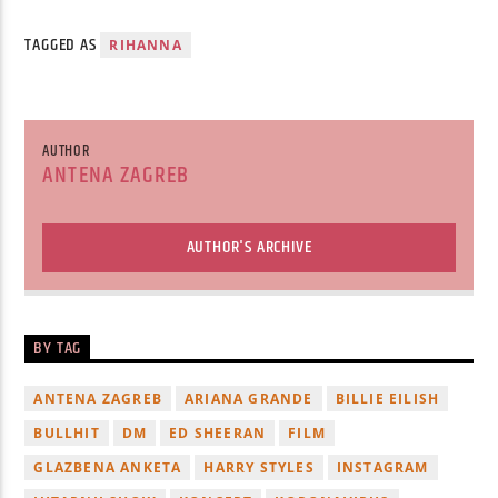
TAGGED AS
RIHANNA
AUTHOR
ANTENA ZAGREB
AUTHOR'S ARCHIVE
BY TAG
ANTENA ZAGREB
ARIANA GRANDE
BILLIE EILISH
BULLHIT
DM
ED SHEERAN
FILM
GLAZBENA ANKETA
HARRY STYLES
INSTAGRAM