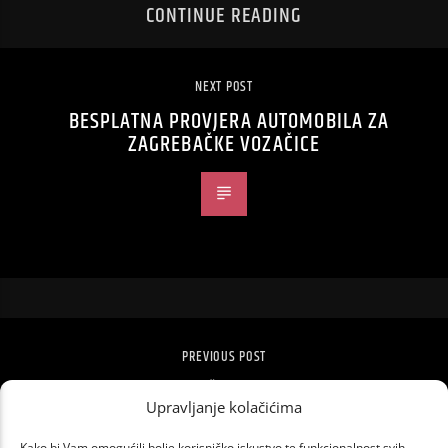
CONTINUE READING
NEXT POST
BESPLATNA PROVJERA AUTOMOBILA ZA
ZAGREBAČKE VOZAČICE
PREVIOUS POST
THE NATIONAL STIŽE NA SZIGET FESTIVAL
Upravljanje kolačićima
U BUDIMPEŠTU
Kako bi Vam omogućili bolje korisničko iskustvo te funkcionalnost svih