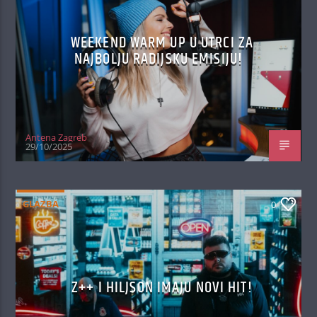
WEEKEND WARM UP U UTRCI ZA
NAJBOLJU RADIJSKU EMISIJU!
Antena Zagreb
29/10/2025
GLAZBA
0
Z++ I HILJSON IMAJU NOVI HIT!