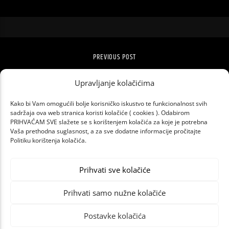
PREVIOUS POST
NETFLIX JE DOBIO 16 MILIJUNA KORISNIKA
ZBOG KORONE
Upravljanje kolačićima
Kako bi Vam omogućili bolje korisničko iskustvo te funkcionalnost svih
sadržaja ova web stranica koristi kolačiće ( cookies ). Odabirom
PRIHVAĆAM SVE slažete se s korištenjem kolačića za koje je potrebna
Vaša prethodna suglasnost, a za sve dodatne informacije pročitajte
Politiku korištenja kolačića.
Prihvati sve kolačiće
Prihvati samo nužne kolačiće
Postavke kolačića