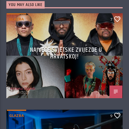
YOU MAY ALSO LIKE
GLAZBA
7
NAJVEĆE SVJETSKE ZVIJEZDE U
HRVATSKOJ!
Antena Zagreb
29/01/2026
GLAZBA
9