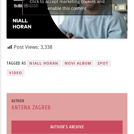
Click to accept marketing cookies and
enable this content
Post Views:
3,338
TAGGED AS
NIALL HORAN
NOVI ALBUM
SPOT
VIDEO
AUTHOR
ANTENA ZAGREB
AUTHOR'S ARCHIVE