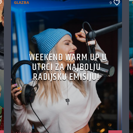
GLAZBA
9
WEEKEND WARM UP U
UTRCI ZA NAJBOLJU
RADIJSKU EMISIJU!