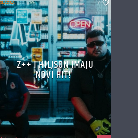
GLAZBA
0
Z++ I HILJSON IMAJU
NOVI HIT!