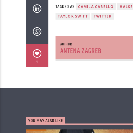
TAGGED AS
CAMILA CABELLO
HALSE
TAYLOR SWIFT
TWITTER
AUTHOR
ANTENA ZAGREB
1
YOU MAY ALSO LIKE