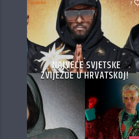
GLAZBA
7
NAJVEĆE SVJETSKE
ZVIJEZDE U HRVATSKOJ!