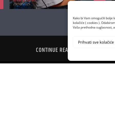
Antena Zagreb
29/10/2025
Kako bi Vam omogućili bolje k
kolačiće ( cookies ). Odabir
Vaša prethodna suglasnost, a 
Prihvati sve kolačiće
CONTINUE READING
PJEVAO NOVI
ROBBIE WIL
B