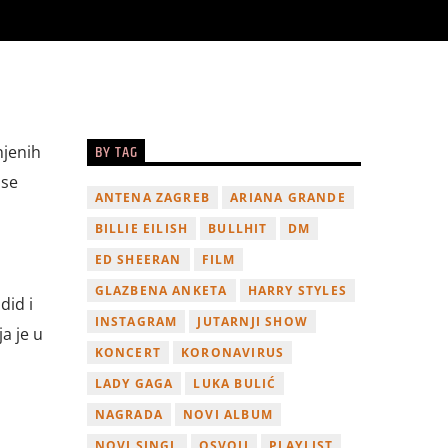
BY TAG
njenih
 se
ANTENA ZAGREB
ARIANA GRANDE
BILLIE EILISH
BULLHIT
DM
ED SHEERAN
FILM
GLAZBENA ANKETA
HARRY STYLES
did i
INSTAGRAM
JUTARNJI SHOW
a je u
KONCERT
KORONAVIRUS
LADY GAGA
LUKA BULIĆ
NAGRADA
NOVI ALBUM
NOVI SINGL
OSVOJI
PLAYLIST