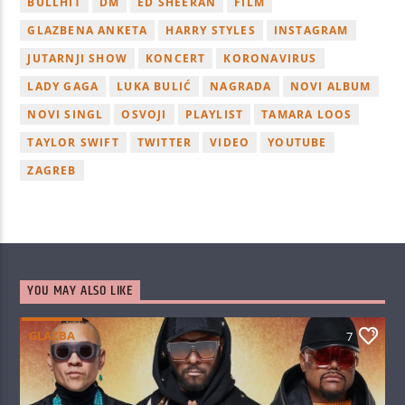
BULLHIT
DM
ED SHEERAN
FILM
GLAZBENA ANKETA
HARRY STYLES
INSTAGRAM
JUTARNJI SHOW
KONCERT
KORONAVIRUS
LADY GAGA
LUKA BULIĆ
NAGRADA
NOVI ALBUM
NOVI SINGL
OSVOJI
PLAYLIST
TAMARA LOOS
TAYLOR SWIFT
TWITTER
VIDEO
YOUTUBE
ZAGREB
YOU MAY ALSO LIKE
GLAZBA
7