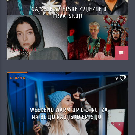
NAJVEĆE SVJETSKE ZVIJEZDE U
HRVATSKOJ!
Antena Zagreb
29/01/2026
GLAZBA
9
WEEKEND WARM UP U UTRCI ZA
NAJBOLJU RADIJSKU EMISIJU!