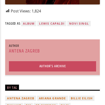
Post Views:
1,824
TAGGED AS
ALBUM
LEWIS CAPALDI
NOVI SINGL
AUTHOR
ANTENA ZAGREB
AUTHOR'S ARCHIVE
BY TAG
ANTENA ZAGREB
ARIANA GRANDE
BILLIE EILISH