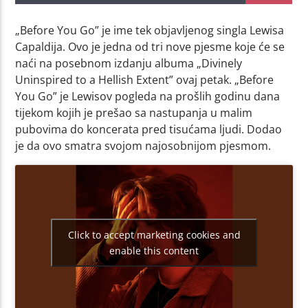
„Before You Go” je ime tek objavljenog singla Lewisa
Capaldija. Ovo je jedna od tri nove pjesme koje će se
naći na posebnom izdanju albuma „Divinely
Uninspired to a Hellish Extent” ovaj petak. „Before
You Go” je Lewisov pogleda na prošlih godinu dana
tijekom kojih je prešao sa nastupanja u malim
pubovima do koncerata pred tisućama ljudi. Dodao
je da ovo smatra svojom najosobnijom pjesmom.
Click to accept marketing cookies and
enable this content