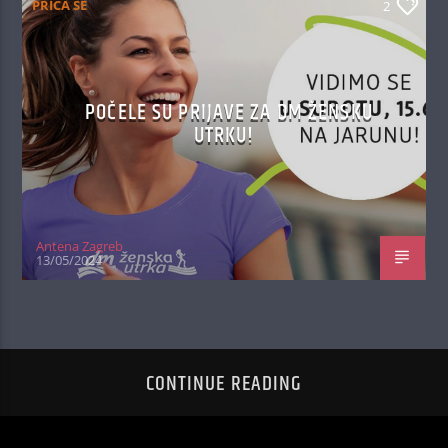
PRIČA SE
2
POČELE SU PRIJAVE ZA DM ŽENSKU
UTRKU!
Antena Zagreb
13/05/2024
CONTINUE READING