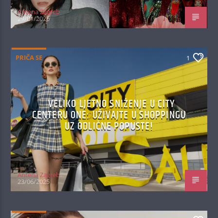
Antena Zagreb
29/01/2026
PRIČA SE
1
VELIKO LJETNO SNIŽENJE U CITY
CENTERU ONE: UŽIVAJTE U SHOPPINGU
UZ ODLIČNE POPUSTE!
Antena Zagreb
23/06/2025