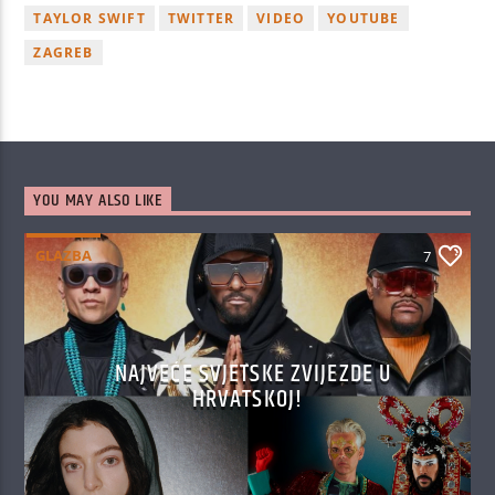
TAYLOR SWIFT
TWITTER
VIDEO
YOUTUBE
ZAGREB
YOU MAY ALSO LIKE
GLAZBA
7
NAJVEĆE SVJETSKE ZVIJEZDE U
HRVATSKOJ!