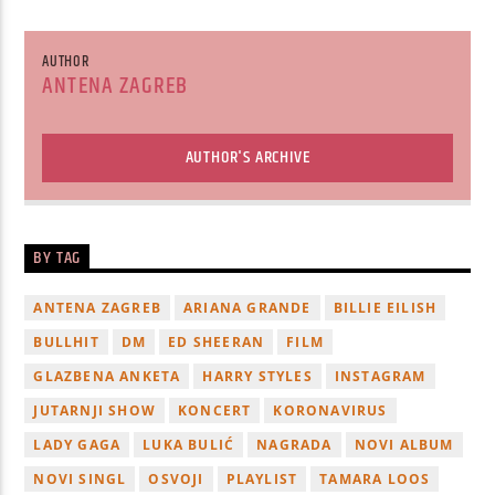
AUTHOR
ANTENA ZAGREB
AUTHOR'S ARCHIVE
BY TAG
ANTENA ZAGREB
ARIANA GRANDE
BILLIE EILISH
BULLHIT
DM
ED SHEERAN
FILM
GLAZBENA ANKETA
HARRY STYLES
INSTAGRAM
JUTARNJI SHOW
KONCERT
KORONAVIRUS
LADY GAGA
LUKA BULIĆ
NAGRADA
NOVI ALBUM
NOVI SINGL
OSVOJI
PLAYLIST
TAMARA LOOS