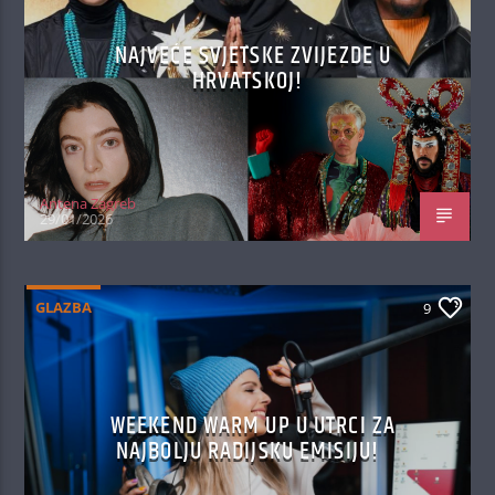
NAJVEĆE SVJETSKE ZVIJEZDE U
HRVATSKOJ!
Antena Zagreb
29/01/2026
GLAZBA
9
WEEKEND WARM UP U UTRCI ZA
NAJBOLJU RADIJSKU EMISIJU!