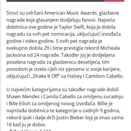
Sinoć su održani American Music Awards, glazbene
nagrade koje glasanjem dodjeluju fanovi. Najveća
dobitnica ove godine je Taylor Swift, koja je dobila
nagradu za svih pet nomicacija, ukljućujući izvođača
godine i video godine. S ovih pet nagrada je
svekupno dobila 29 i time prestigla rekord Micheala
Jacksona od 24 nagrade. Također joj je dodjeljena
posebna nagrada za glazbenicu desetljeća, tim
povodom je izvela cijeli niz pjesama iz svoje karijere,
ukljućujući „Shake It Off” sa Halsey i Camilom Cabello.
U najvećim kategorijama su također nagrade dobili
Shawn Mendes i Camila Cabello za omiljenu suradnju
i Bille Eilish za omiljenog novog izvođača. Billie je
najmlađa dobitnica te kategorije u zadnjih 9 godina,
rekord ipak i dalje drži Justin Bieber koji je imao samo
16 kad ju je dobio.