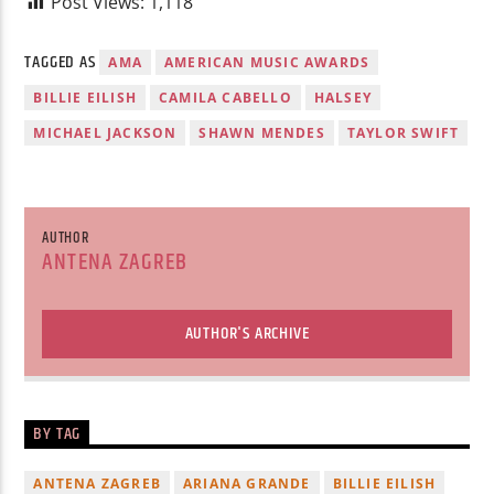
Post Views:
1,118
TAGGED AS
AMA
AMERICAN MUSIC AWARDS
BILLIE EILISH
CAMILA CABELLO
HALSEY
MICHAEL JACKSON
SHAWN MENDES
TAYLOR SWIFT
AUTHOR
ANTENA ZAGREB
AUTHOR'S ARCHIVE
BY TAG
ANTENA ZAGREB
ARIANA GRANDE
BILLIE EILISH