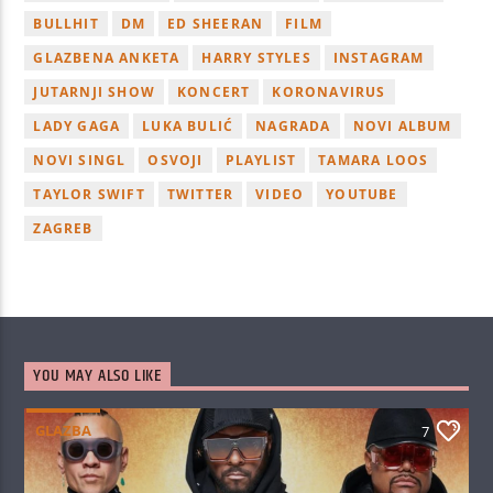
BULLHIT
DM
ED SHEERAN
FILM
GLAZBENA ANKETA
HARRY STYLES
INSTAGRAM
JUTARNJI SHOW
KONCERT
KORONAVIRUS
LADY GAGA
LUKA BULIĆ
NAGRADA
NOVI ALBUM
NOVI SINGL
OSVOJI
PLAYLIST
TAMARA LOOS
TAYLOR SWIFT
TWITTER
VIDEO
YOUTUBE
ZAGREB
YOU MAY ALSO LIKE
GLAZBA
7