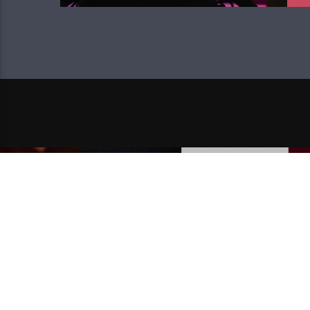
NEXT POST
RECI NAM ŠTO TI SE SLUŠA I
EURA U DM-U!