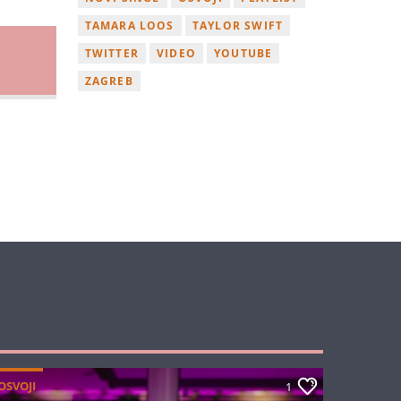
TAMARA LOOS
TAYLOR SWIFT
TWITTER
VIDEO
YOUTUBE
ZAGREB
OSVOJI
1