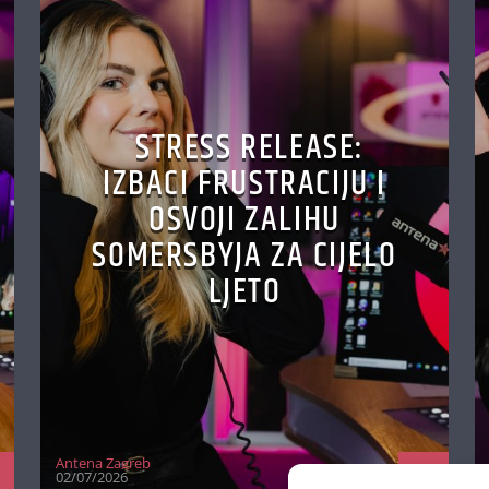
STRESS RELEASE:
IZBACI FRUSTRACIJU I
OSVOJI ZALIHU
SOMERSBYJA ZA CIJELO
LJETO
Antena Zagreb
02/07/2026