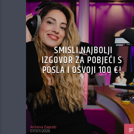
SMISLI NAJBOLJI
IZGOVOR ZA POBJEĆI S
POSLA I OSVOJI 100 €!
Antena Zagreb
07/07/2026