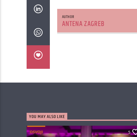
AUTHOR
ANTENA ZAGREB
YOU MAY ALSO LIKE
OSVOJI
5