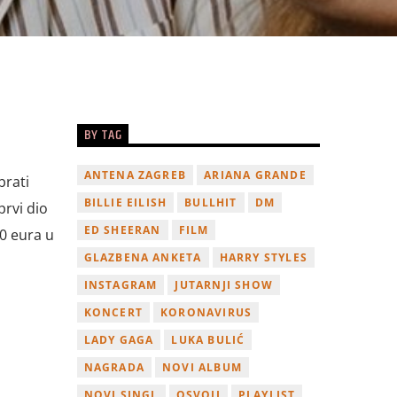
BY TAG
ANTENA ZAGREB
ARIANA GRANDE
brati
BILLIE EILISH
BULLHIT
DM
prvi dio
ED SHEERAN
FILM
00 eura u
GLAZBENA ANKETA
HARRY STYLES
INSTAGRAM
JUTARNJI SHOW
KONCERT
KORONAVIRUS
LADY GAGA
LUKA BULIĆ
NAGRADA
NOVI ALBUM
NOVI SINGL
OSVOJI
PLAYLIST