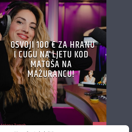
OSVOJI 100 € ZA HRANU
I CUGU NA LJETU KOD
MATOŠA NA
MAŽURANCU!
Antena Zagreb
29/06/2026