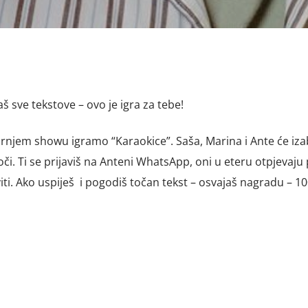
š sve tekstove – ovo je igra za tebe!
tarnjem showu igramo “Karaokice”. Saša, Marina i Ante će iza
i. Ti se prijaviš na Anteni WhatsApp, oni u eteru otpjevaju 
iti. Ako uspiješ i pogodiš točan tekst – osvajaš nagradu – 1