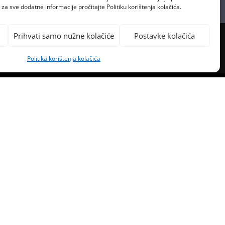
za sve dodatne informacije pročitajte Politiku korištenja kolačića.
Prihvati samo nužne kolačiće
Postavke kolačića
Politika korištenja kolačića
PREVIOUS POST
E LUBENICE KAO METODA ZA
ABIR ONE NAJSLAĐE?