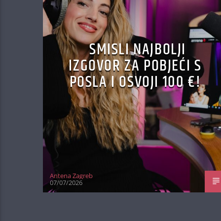
SMISLI NAJBOLJI
IZGOVOR ZA POBJEĆI S
POSLA I OSVOJI 100 €!
Antena Zagreb
07/07/2026