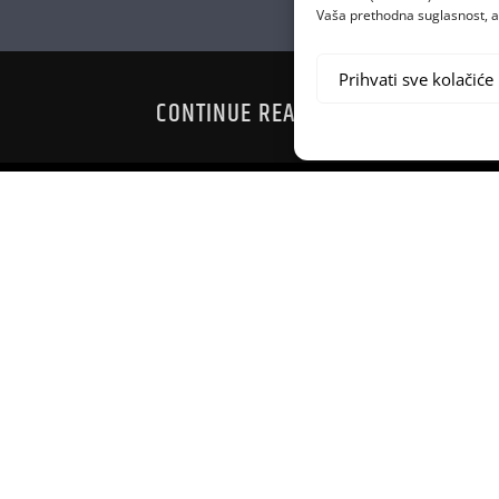
Vaša prethodna suglasnost, a 
Prihvati sve kolačiće
CONTINUE READING
KUCANJ
ĐENDAN
OD