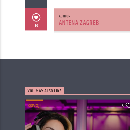
AUTHOR
ANTENA ZAGREB
19
YOU MAY ALSO LIKE
OSVOJI
5