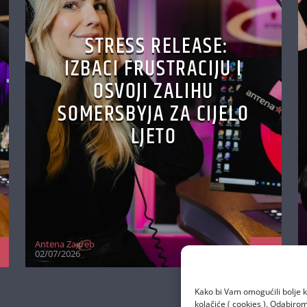
STRESS RELEASE:
IZBACI FRUSTRACIJU I
OSVOJI ZALIHU
SOMERSBYJA ZA CIJELO
LJETO
Antena Zagreb
02/07/2026
Kako bi Vam omogućili bolje k
kolačiće ( cookies ). Odabir