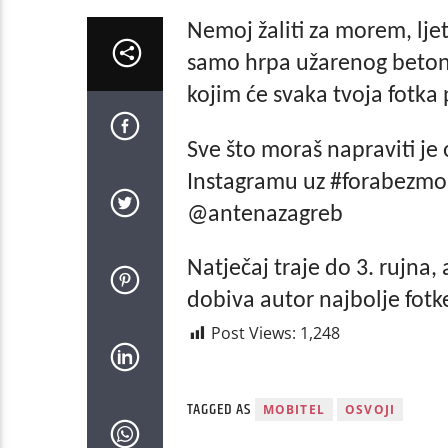
Nemoj žaliti za morem, lje
samo hrpa užarenog beton
kojim će svaka tvoja fotka
Sve što moraš napraviti je 
Instagramu uz #forabezmor
@antenazagreb
Natječaj traje do 3. rujna,
dobiva autor najbolje fotk
Post Views:
1,248
TAGGED AS
MOBITEL
OSVOJI