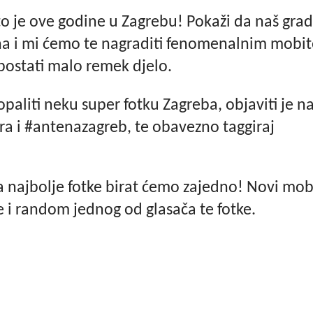
to je ove godine u Zagrebu! Pokaži da naš grad
a i mi ćemo te nagraditi fenomenalnim mobit
 postati malo remek djelo.
opaliti neku super fotku Zagreba, objaviti je n
a i #antenazagreb, te obavezno taggiraj
 a najbolje fotke birat ćemo zajedno! Novi mob
e i random jednog od glasača te fotke.