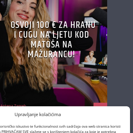
OSVOJI 100 € ZA HRANU
I CUGU NA LJETU KOD
MATOŠA NA
MAŽURANCU!
Antena Zagreb
29/06/2026
Upravljanje kolačićima
orisničko iskustvo te funkcionalnost svih sadržaja ova web stranica koristi
om PRIHVAĆAM SVE slažete se s korištenjem kolačića za koje je potrebna