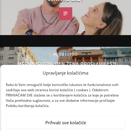
PREVIOUS POST
MEĐUNARODNI DAN ŽENA PROSLAVILI SU
MAKE-UP BRENDOVI ESSENCE I CATRICE U
Upravljanje kolačićima
ZAGREBU
Kako bi Vam omogućili bolje korisničko iskustvo te funkcionalnost svih
sadržaja ova web stranica koristi kolačiće ( cookies ). Odabirom
PRIHVAĆAM SVE slažete se s korištenjem kolačića za koje je potrebna
Vaša prethodna suglasnost, a za sve dodatne informacije pročitajte
Politiku korištenja kolačića.
Prihvati sve kolačiće