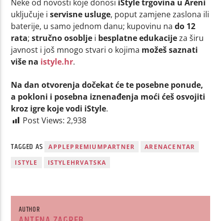
Neke od novosti koje donosi
iStyle trgovina u Areni
uključuje i
servisne usluge
, poput zamjene zaslona ili
baterije, u samo jednom danu; kupovinu na
do 12
rata
;
stručno osoblje
i
besplatne edukacije
za širu
javnost i još mnogo stvari o kojima
možeš saznati
više na
istyle.hr
.
Na dan otvorenja dočekat će te posebne ponude,
a
pokloni i posebna iznenađenja moći ćeš osvojiti
kroz igre koje vodi iStyle
.
Post Views:
2,938
TAGGED AS
APPLEPREMIUMPARTNER
ARENACENTAR
ISTYLE
ISTYLEHRVATSKA
AUTHOR
ANTENA ZAGREB