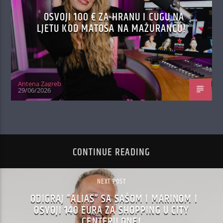
OSVOJI 100 € ZA HRANU I CUGU NA
LJETU KOD MATOŠA NA MAŽURANCU!
Antena Zagreb
29/06/2026
CONTINUE READING
NEXT POST
ODIGRAJ “ALIAS” SA SAŠOM I MARINOM I
OSVOJI 140 EURA ZA SHOPPING U CITY
CENTERU ONE!