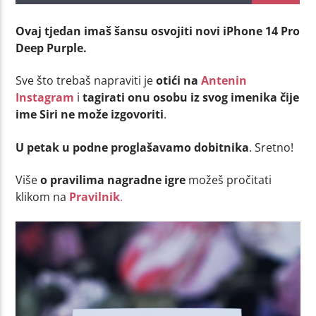
Ovaj tjedan imaš šansu osvojiti novi iPhone 14 Pro
Deep Purple.
Sve što trebaš napraviti je
otići na
Antenin
Instagram
i
tagirati onu osobu iz svog imenika čije
ime Siri ne može izgovoriti
.
U petak u podne proglašavamo dobitnika
. Sretno!
Više
o pravilima nagradne igre
možeš pročitati
klikom na
Pravilnik
.