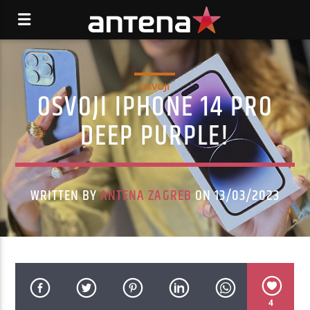
OSVOJI
OSVOJI IPHONE 14 PRO
DEEP PURPLE!
WRITTEN BY
ANTENA ZAGREB
ON 13/03/2023
4