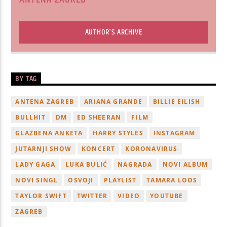
AUTHOR'S ARCHIVE
BY TAG
ANTENA ZAGREB
ARIANA GRANDE
BILLIE EILISH
BULLHIT
DM
ED SHEERAN
FILM
GLAZBENA ANKETA
HARRY STYLES
INSTAGRAM
JUTARNJI SHOW
KONCERT
KORONAVIRUS
LADY GAGA
LUKA BULIĆ
NAGRADA
NOVI ALBUM
NOVI SINGL
OSVOJI
PLAYLIST
TAMARA LOOS
TAYLOR SWIFT
TWITTER
VIDEO
YOUTUBE
ZAGREB