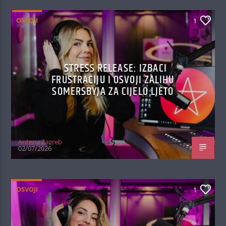
OSVOJI
1
STRESS RELEASE: IZBACI
FRUSTRACIJU I OSVOJI ZALIHU
SOMERSBYJA ZA CIJELO LJETO
Antena Zagreb
02/07/2026
OSVOJI
1