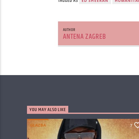
TAGGED AS
ED SHEERAN
HUMANITAR
AUTHOR
ANTENA ZAGREB
YOU MAY ALSO LIKE
GLAZBA
7