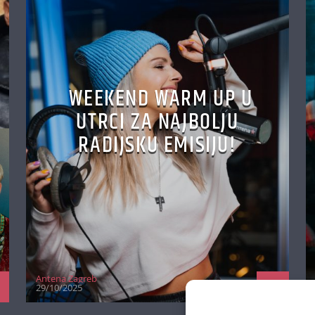
WEEKEND WARM UP U
UTRCI ZA NAJBOLJU
RADIJSKU EMISIJU!
Antena Zagreb
29/10/2025