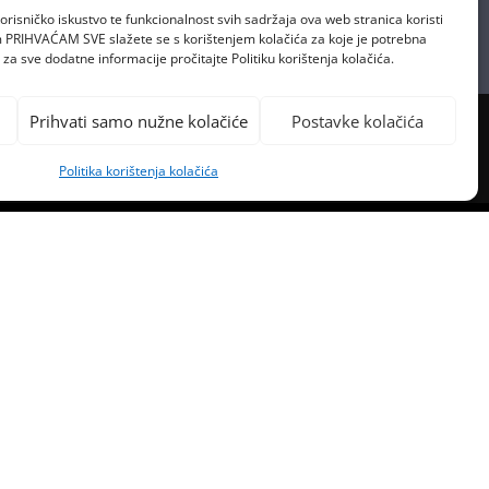
orisničko iskustvo te funkcionalnost svih sadržaja ova web stranica koristi
om PRIHVAĆAM SVE slažete se s korištenjem kolačića za koje je potrebna
za sve dodatne informacije pročitajte Politiku korištenja kolačića.
Prihvati samo nužne kolačiće
Postavke kolačića
Politika korištenja kolačića
PREVIOUS POST
T PUNK OBJAVILI KRAJ KARIJERE