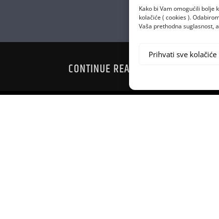
Kako bi Vam omogućili bolje k
kolačiće ( cookies ). Odabir
Vaša prethodna suglasnost, a 
Prihvati sve kolačiće
CONTINUE READING
AMMYIMA
DVOJAC DAF