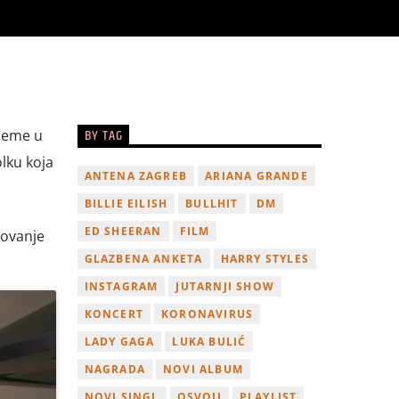
BY TAG
ijeme u
olku koja
ANTENA ZAGREB
ARIANA GRANDE
BILLIE EILISH
BULLHIT
DM
ED SHEERAN
FILM
lovanje
GLAZBENA ANKETA
HARRY STYLES
INSTAGRAM
JUTARNJI SHOW
KONCERT
KORONAVIRUS
LADY GAGA
LUKA BULIĆ
NAGRADA
NOVI ALBUM
NOVI SINGL
OSVOJI
PLAYLIST