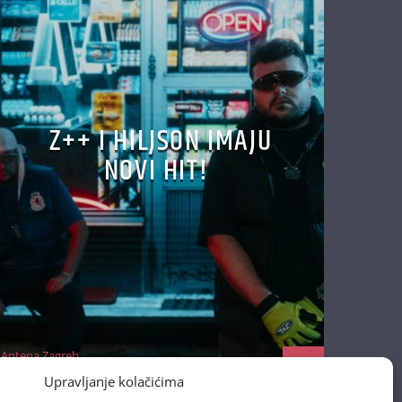
Z++ I HILJSON IMAJU
NOVI HIT!
Antena Zagreb
22/10/2025
Upravljanje kolačićima