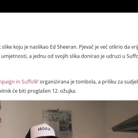
slike koju je naslikao Ed Sheeran. Pjevač je već otkrio da vr
 umjetnosti, a jednu od svojih slika donirao je udruzi u Suff
paign in Suffolk
‘ organizirana je tombola, a priliku za sudje
bitnik će biti proglašen 12. ožujka.