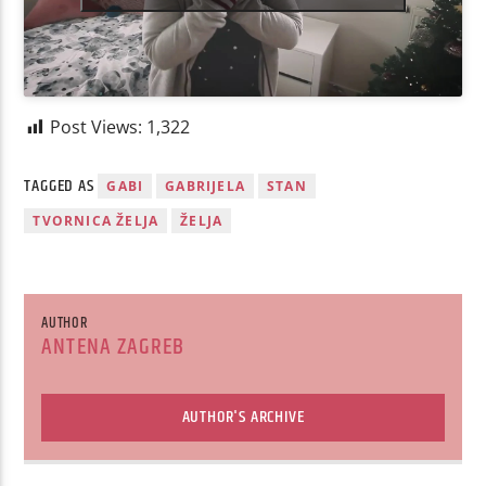
Post Views:
1,322
TAGGED AS
GABI
GABRIJELA
STAN
TVORNICA ŽELJA
ŽELJA
AUTHOR
ANTENA ZAGREB
AUTHOR'S ARCHIVE