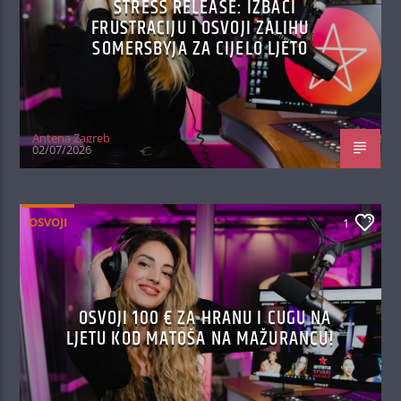
STRESS RELEASE: IZBACI
FRUSTRACIJU I OSVOJI ZALIHU
SOMERSBYJA ZA CIJELO LJETO
Antena Zagreb
02/07/2026
OSVOJI
1
OSVOJI 100 € ZA HRANU I CUGU NA
LJETU KOD MATOŠA NA MAŽURANCU!