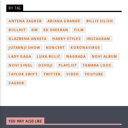
BY TAG
ANTENA ZAGREB
ARIANA GRANDE
BILLIE EILISH
BULLHIT
DM
ED SHEERAN
FILM
GLAZBENA ANKETA
HARRY STYLES
INSTAGRAM
JUTARNJI SHOW
KONCERT
KORONAVIRUS
LADY GAGA
LUKA BULIĆ
NAGRADA
NOVI ALBUM
NOVI SINGL
OSVOJI
PLAYLIST
TAMARA LOOS
TAYLOR SWIFT
TWITTER
VIDEO
YOUTUBE
ZAGREB
YOU MAY ALSO LIKE