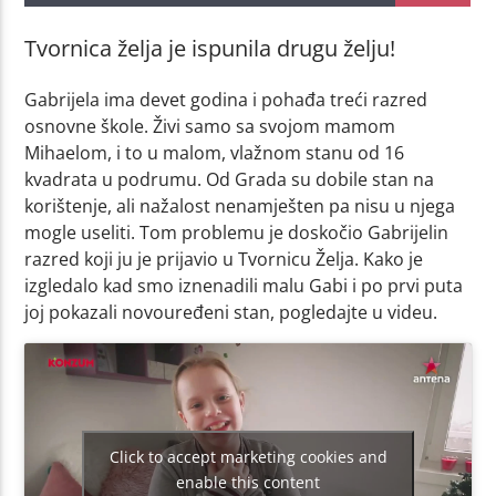
Tvornica želja je ispunila drugu želju!
Gabrijela ima devet godina i pohađa treći razred
osnovne škole. Živi samo sa svojom mamom
Mihaelom, i to u malom, vlažnom stanu od 16
kvadrata u podrumu. Od Grada su dobile stan na
korištenje, ali nažalost nenamješten pa nisu u njega
mogle useliti. Tom problemu je doskočio Gabrijelin
razred koji ju je prijavio u Tvornicu Želja. Kako je
izgledalo kad smo iznenadili malu Gabi i po prvi puta
joj pokazali novouređeni stan, pogledajte u videu.
Click to accept marketing cookies and
enable this content