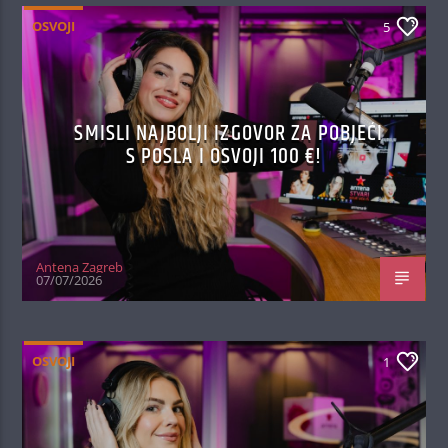
OSVOJI
5
SMISLI NAJBOLJI IZGOVOR ZA POBJEĆI
S POSLA I OSVOJI 100 €!
Antena Zagreb
07/07/2026
OSVOJI
1