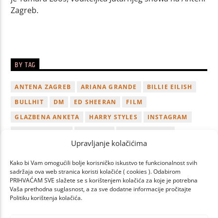
Zagreb.
BY TAG
ANTENA ZAGREB
ARIANA GRANDE
BILLIE EILISH
BULLHIT
DM
ED SHEERAN
FILM
GLAZBENA ANKETA
HARRY STYLES
INSTAGRAM
JUTARNJI SHOW
KONCERT
KORONAVIRUS
Upravljanje kolačićima
LADY GAGA
LUKA BULIĆ
NAGRADA
NOVI ALBUM
NOVI SINGL
OSVOJI
PLAYLIST
TAMARA LOOS
Kako bi Vam omogućili bolje korisničko iskustvo te funkcionalnost svih
sadržaja ova web stranica koristi kolačiće ( cookies ). Odabirom
TAYLOR SWIFT
TWITTER
VIDEO
YOUTUBE
PRIHVAĆAM SVE slažete se s korištenjem kolačića za koje je potrebna
Vaša prethodna suglasnost, a za sve dodatne informacije pročitajte
ZAGREB
Politiku korištenja kolačića.