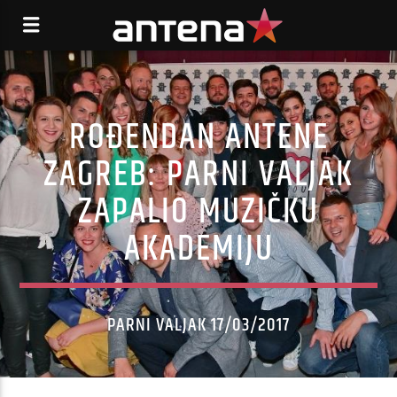
ROĐENDAN ANTENE
ZAGREB: PARNI VALJAK
ZAPALIO MUZIČKU
AKADEMIJU
PARNI VALJAK 17/03/2017