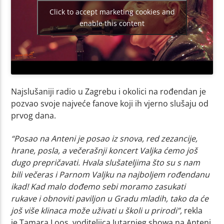
Click to accept marketing cookies and
enable this content
Najslušaniji radio u Zagrebu i okolici na rođendan je
pozvao svoje najveće fanove koji ih vjerno slušaju od
prvog dana.
“Posao na Anteni je posao iz snova, red zezancije,
hrane, posla, a večerašnji koncert Valjka ćemo još
dugo prepričavati. Hvala slušateljima što su s nam
bili večeras i Parnom Valjku na najboljem rođendanu
ikad! Kad malo dođemo sebi moramo zasukati
rukave i obnoviti paviljon u Gradu mladih, tako da će
još više klinaca može uživati u školi u prirodi”,
rekla
je Tamara Loos, voditeljica Jutarnjeg showa na Anteni