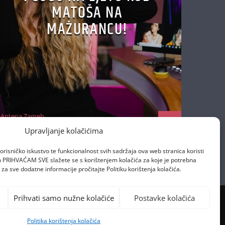
MATOŠA NA
MAŽURANCU!
Antena Zagreb
29/06/2026
Upravljanje kolačićima
orisničko iskustvo te funkcionalnost svih sadržaja ova web stranica koristi
om PRIHVAĆAM SVE slažete se s korištenjem kolačića za koje je potrebna
za sve dodatne informacije pročitajte Politiku korištenja kolačića.
Prihvati samo nužne kolačiće
Postavke kolačića
Politika korištenja kolačića