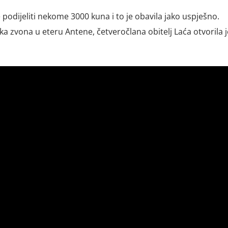
e podijeliti nekome 3000 kuna i to je obavila jako uspješno.
 zvona u eteru Antene, četveročlana obitelj Laća otvorila j