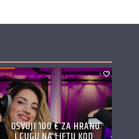
OSVOJI
1
OSVOJI 100 € ZA HRANU
I CUGU NA LJETU KOD