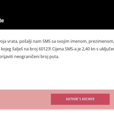
tvoja vrata, pošalji nam SMS sa svojim imenom, prezimenom
kojeg šalješ na broj 60123! Cijena SMS-a je 2,40 kn s uključ
rijaviti neograničeni broj puta.
AUTHOR'S ARCHIVE