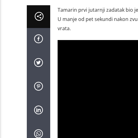
Tamarin prvi jutarnji zadatak bio j
U manje od pet sekundi nakon zvuka
vrata.