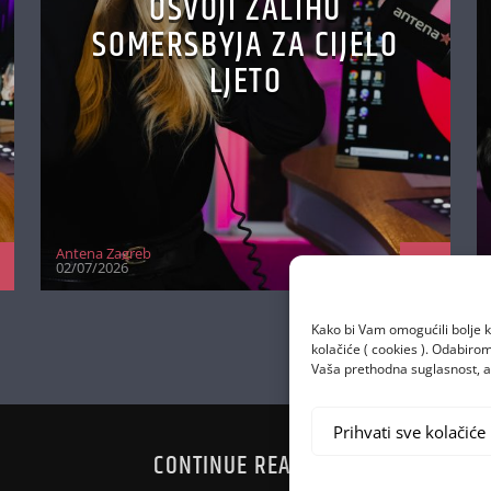
OSVOJI ZALIHU
SOMERSBYJA ZA CIJELO
LJETO
Antena Zagreb
02/07/2026
Kako bi Vam omogućili bolje k
kolačiće ( cookies ). Odabir
Vaša prethodna suglasnost, a 
Prihvati sve kolačiće
CONTINUE READING