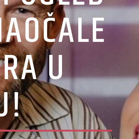
NAOČALE
URA U
U!