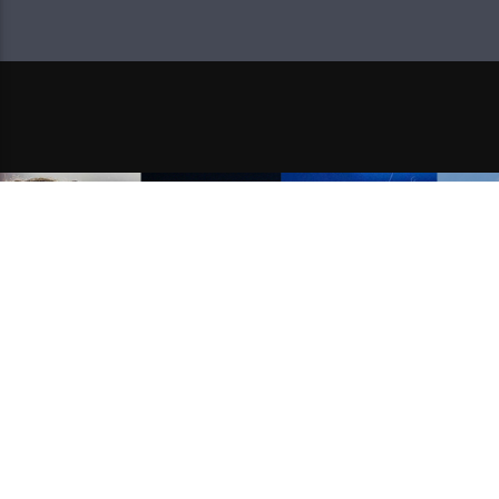
NEXT POST
RECI NAM ŠTO TI SE SLUŠA I
EURA U DM-U!