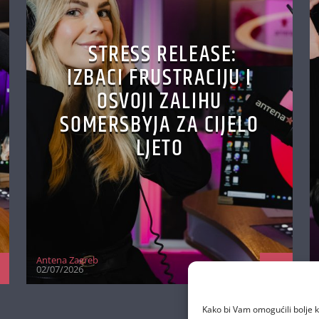
STRESS RELEASE:
IZBACI FRUSTRACIJU I
OSVOJI ZALIHU
SOMERSBYJA ZA CIJELO
LJETO
Antena Zagreb
02/07/2026
Kako bi Vam omogućili bolje k