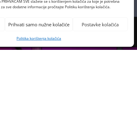
om PRIHVAĆAM SVE slažete se s korištenjem kolačića za koje je potrebna
za sve dodatne informacije pročitajte Politiku korištenja kolačića.
Prihvati samo nužne kolačiće
Postavke kolačića
Politika korištenja kolačića
PREVIOUS POST
 VJEČNU STVAR I OSVOJI 150 €
HOPPING U ARGENTUMU