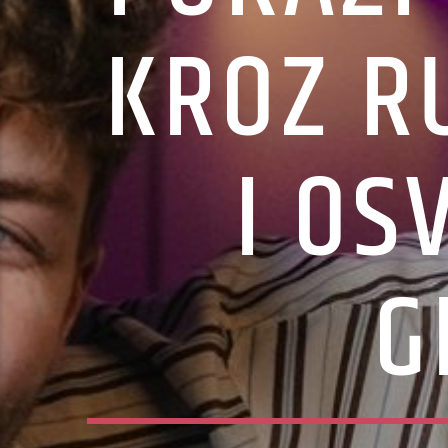
KROZ R
I OS
G