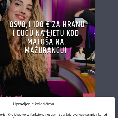
OSVOJI 100 € ZA HRANU
I CUGU NA LJETU KOD
MATOŠA NA
MAŽURANCU!
Antena Zagreb
29/06/2026
Upravljanje kolačićima
orisničko iskustvo te funkcionalnost svih sadržaja ova web stranica koristi