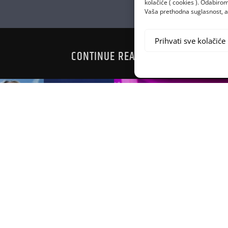
kolačiće ( cookies ). Odabir
Vaša prethodna suglasnost, a 
Prihvati sve kolačiće
CONTINUE READING
 OSVOJI 200
PREPOZNAJ
ZA S