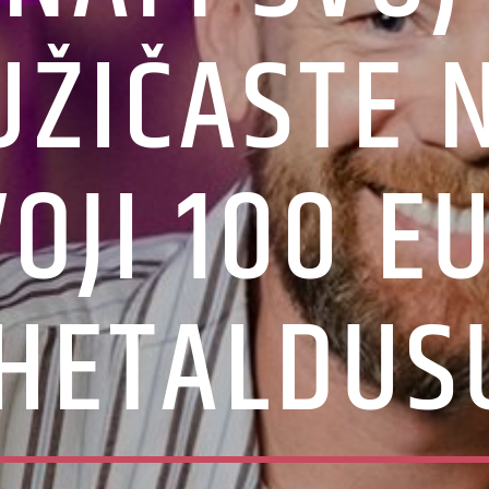
UŽIČASTE 
VOJI 100 E
HETALDUS