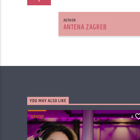
1
AUTHOR
ANTENA ZAGREB
YOU MAY ALSO LIKE
OSVOJI
4