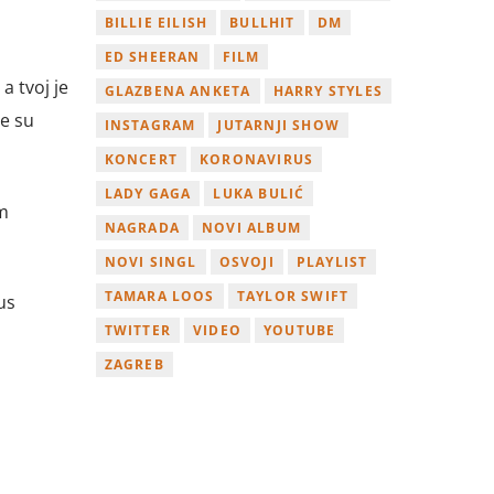
BILLIE EILISH
BULLHIT
DM
ED SHEERAN
FILM
a tvoj je
GLAZBENA ANKETA
HARRY STYLES
će su
INSTAGRAM
JUTARNJI SHOW
KONCERT
KORONAVIRUS
LADY GAGA
LUKA BULIĆ
m
NAGRADA
NOVI ALBUM
NOVI SINGL
OSVOJI
PLAYLIST
TAMARA LOOS
TAYLOR SWIFT
us
TWITTER
VIDEO
YOUTUBE
ZAGREB