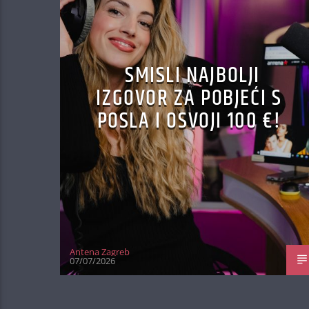
SMISLI NAJBOLJI
IZGOVOR ZA POBJEĆI S
POSLA I OSVOJI 100 €!
Antena Zagreb
07/07/2026