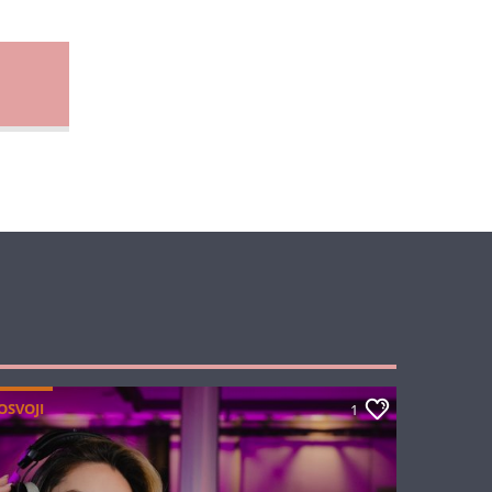
OSVOJI
1