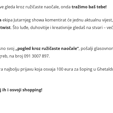
sve gleda kroz ružičaste naočale, onda
tražimo baš tebe!
a
ekipa Jutarnjeg showa komentirat će jednu aktualnu vijest, 
 twist
. Što luđe, duhovitije i kreativnije gledaš na stvari – ve
sno svoj
„pogled kroz ružičaste naočale“
, pošalji glasovno
eb, na broj 091 3007 897.
ra najbolju prijavu koja osvaja 100 eura za šoping u Ghetald
j ih i osvoji shopping!