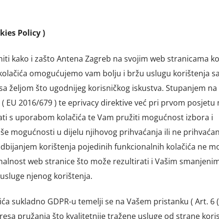
kies Policy )
ti kako i zašto Antena Zagreb na svojim web stranicama kor
 kolačića omogućujemo vam bolju i bržu uslugu korištenja s
 sa željom što ugodnijeg korisničkog iskustva. Stupanjem na
( EU 2016/679 ) te eprivacy direktive već pri prvom posjetu 
ti s uporabom kolačića te Vam pružiti mogućnost izbora i
e mogućnosti u dijelu njihovog prihvaćanja ili ne prihvaćan
dbijanjem korištenja pojedinih funkcionalnih kolačića ne 
nalnost web stranice što može rezultirati i Vašim smanjeni
usluge njenog korištenja.
ća sukladno GDPR-u temelji se na Vašem pristanku ( Art. 6 (a
sa pružanja što kvalitetnije tražene usluge od strane koris