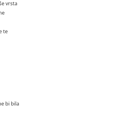
še vrsta
ne
e te
 bi bila