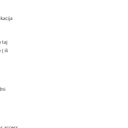
kacija
 taj
 ili
dni
or access