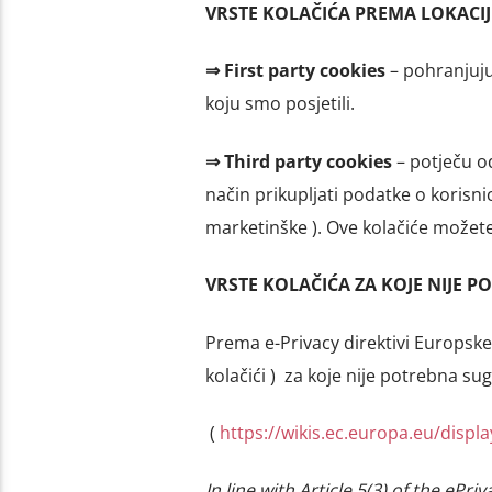
VRSTE KOLAČIĆA PREMA LOKACIJI
⇒
First party cookies
– pohranjuju 
koju smo posjetili.
⇒
Third party cookies
– potječu o
način prikupljati podatke o korisnic
marketinške ). Ove kolačiće možet
VRSTE KOLAČIĆA ZA KOJE NIJE 
Prema e-Privacy direktivi Europske
kolačići ) za koje nije potrebna sug
(
https://wikis.ec.europa.eu/disp
In line with Article 5(3) of the ePr