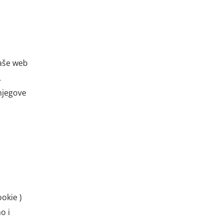
naše web
.
njegove
ookie )
o i