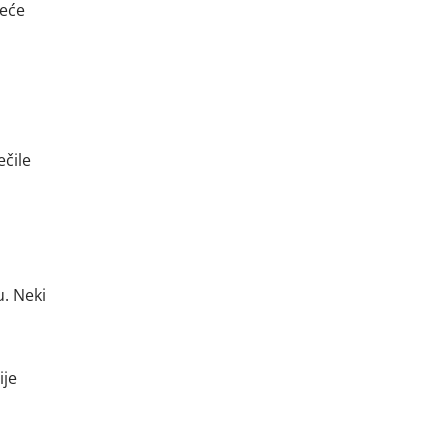
reće
ečile
. Neki
ije