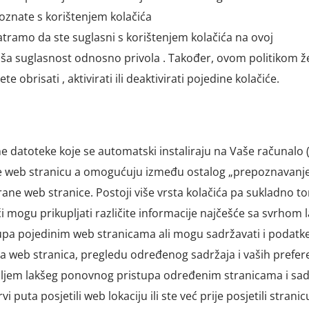
upoznate s korištenjem kolačića
matramo da ste suglasni s korištenjem kolačića na ovoj
Vaša suglasnost odnosno privola . Također, ovom politikom ž
 obrisati , aktivirati ili deaktivirati pojedine kolačiće.
ne datoteke koje se automatski instaliraju na Vaše računalo 
ite web stranicu a omogućuju između ostalog „prepoznavanj
ane web stranice. Postoji više vrsta kolačića pa sukladno to
ići mogu prikupljati različite informacije najčešće sa svrhom l
tupa pojedinim web stranicama ali mogu sadržavati i podatk
nja web stranica, pregledu određenog sadržaja i vaših preferen
iljem lakšeg ponovnog pristupa određenim stranicama i sad
i puta posjetili web lokaciju ili ste već prije posjetili stranic