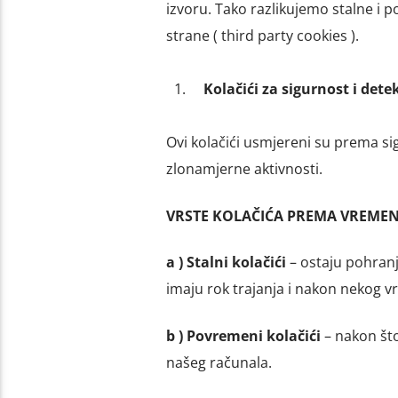
izvoru. Tako razlikujemo stalne i p
strane ( third party cookies ).
Kolačići za sigurnost i dete
Ovi kolačići usmjereni su prema sigu
zlonamjerne aktivnosti.
VRSTE KOLAČIĆA PREMA VREMENU
a ) Stalni kolačići
– ostaju pohranj
imaju rok trajanja i nakon nekog v
b ) Povremeni kolačići
– nakon što
našeg računala.