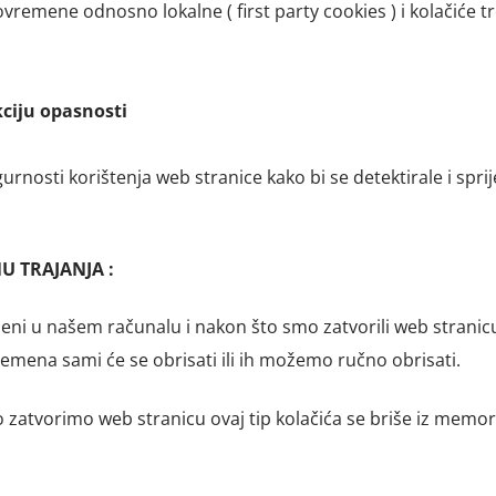
ovremene odnosno lokalne ( first party cookies ) i kolačiće t
kciju opasnosti
rnosti korištenja web stranice kako bi se detektirale i sprij
 TRAJANJA :
eni u našem računalu i nakon što smo zatvorili web stranicu
remena sami će se obrisati ili ih možemo ručno obrisati.
 zatvorimo web stranicu ovaj tip kolačića se briše iz memor