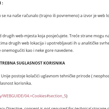
 :
se na naše računalo (trajno ili povremeno) a izvor je web lo
d drugih web-mjesta koja posjećujete. Treće strane mogu na
ima drugih web lokacija i upotrebljavati ih u analitičke svrhe (
e onemogućiti kao i neke gore navedene.
POTREBNA SUGLASNOST KORISNIKA
 Unije postoje kolačići uglavnom tehničke prirode ( neopho
lasnost korisnika.
lay/WEBGUIDE/04.+Cookies#section_5
)
ivacy Directive, consent is not required for technical storage 