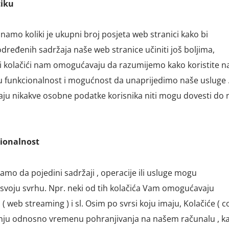
itiku
amo koliki je ukupni broj posjeta web stranici kako bi
određenih sadržaja naše web stranice učiniti još boljima,
Ovi kolačići nam omogućavaju da razumijemo kako koristite 
 funkcionalnost i mogućnost da unaprijedimo naše usluge 
jaju nikakve osobne podatke korisnika niti mogu dovesti do 
cionalnost
amo da pojedini sadržaji , operacije ili usluge mogu
i svoju svrhu. Npr. neki od tih kolačića Vam omogućavaju
 web streaming ) i sl. Osim po svrsi koju imaju, Kolačiće ( c
janju odnosno vremenu pohranjivanja na našem računalu , ka