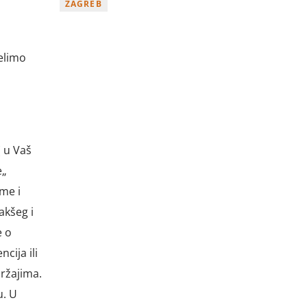
ZAGREB
elimo
( u Vaš
e„
me i
akšeg i
e o
cija ili
ržajima.
u. U