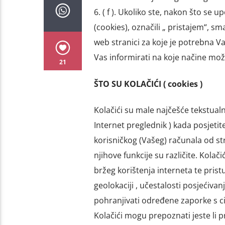
6. ( f ). Ukoliko ste, nakon što se 
(cookies), označili „ pristajem“, s
web stranici za koje je potrebna 
Vas informirati na koje načine možete
21
ŠTO SU KOLAČIĆI ( cookies )
Kolačići su male najčešće tekstual
Internet preglednik ) kada posjet
korisničkog (Vašeg) računala od str
njihove funkcije su različite. Kolač
bržeg korištenja interneta te pris
geolokaciji , učestalosti posjećiva
pohranjivati određene zaporke s c
Kolačići mogu prepoznati jeste li prv