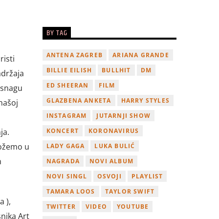
BY TAG
ANTENA ZAGREB
ARIANA GRANDE
isti
BILLIE EILISH
BULLHIT
DM
adržaja
ED SHEERAN
FILM
 snagu
GLAZBENA ANKETA
HARRY STYLES
našoj
INSTAGRAM
JUTARNJI SHOW
ja.
KONCERT
KORONAVIRUS
možemo u
LADY GAGA
LUKA BULIĆ
m
NAGRADA
NOVI ALBUM
NOVI SINGL
OSVOJI
PLAYLIST
TAMARA LOOS
TAYLOR SWIFT
 ),
TWITTER
VIDEO
YOUTUBE
nika Art