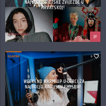
NAJVEĆE SVJETSKE ZVIJEZDE U
HRVATSKOJ!
Antena Zagreb
29/01/2026
GLAZBA
9
WEEKEND WARM UP U UTRCI ZA
NAJBOLJU RADIJSKU EMISIJU!