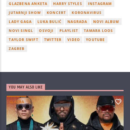
GLAZBENA ANKETA
HARRY STYLES
INSTAGRAM
JUTARNJI SHOW
KONCERT
KORONAVIRUS
LADY GAGA
LUKA BULIĆ
NAGRADA
NOVI ALBUM
NOVI SINGL
OSVOJI
PLAYLIST
TAMARA LOOS
TAYLOR SWIFT
TWITTER
VIDEO
YOUTUBE
ZAGREB
YOU MAY ALSO LIKE
GLAZBA
7