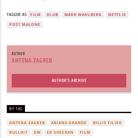
TAGGED AS
FILM
KLUB
MARK WAHLBERG
NETFLIX
POST MALONE
AUTHOR
ANTENA ZAGREB
AUTHOR'S ARCHIVE
BY TAG
ANTENA ZAGREB
ARIANA GRANDE
BILLIE EILISH
BULLHIT
DM
ED SHEERAN
FILM