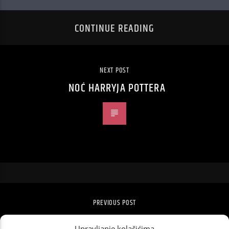
CONTINUE READING
NEXT POST
NOĆ HARRYJA POTTERA
PREVIOUS POST
KATY PERRY SURAĐUJE S KRALJEVSKOM
Upravljanje kolačićima