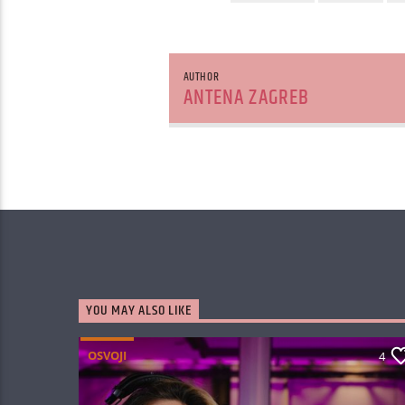
AUTHOR
ANTENA ZAGREB
YOU MAY ALSO LIKE
OSVOJI
4