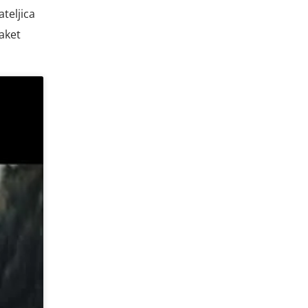
ateljica
paket