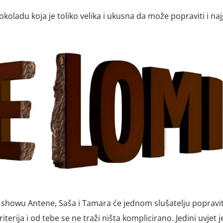
okoladu koja je toliko velika i ukusna da može popraviti i naj
m showu Antene, Saša i Tamara će jednom slušatelju popravit
rija i od tebe se ne traži ništa komplicirano. Jedini uvjet j