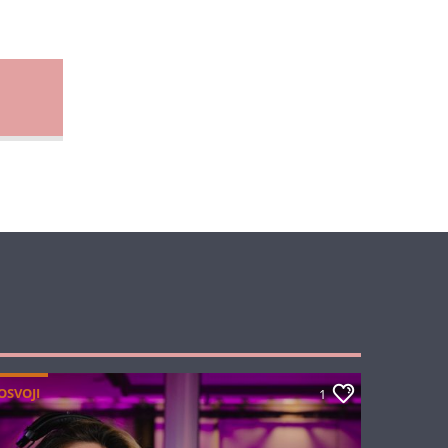
OSVOJI
1