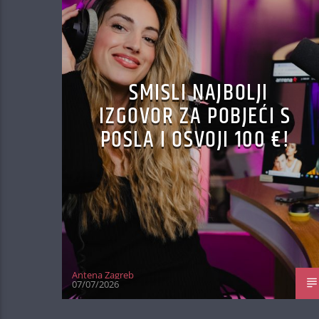
SMISLI NAJBOLJI
IZGOVOR ZA POBJEĆI S
POSLA I OSVOJI 100 €!
Antena Zagreb
07/07/2026