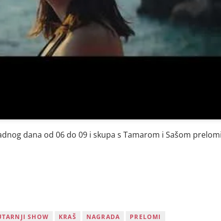
radnog dana od 06 do 09 i skupa s Tamarom i Sašom prelomi 
UTARNJI SHOW
KRAŠ
NAGRADA
PRELOMI