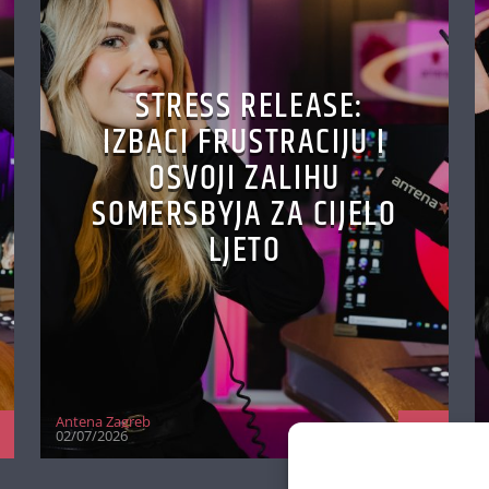
STRESS RELEASE:
IZBACI FRUSTRACIJU I
OSVOJI ZALIHU
SOMERSBYJA ZA CIJELO
LJETO
Antena Zagreb
02/07/2026