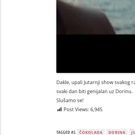
Dakle, upali Jutarnji show svakog 
svaki dan biti genijalan uz Dorinu.
Slušamo se!
Post Views:
6,945
TAGGED AS
ČOKOLADA
DORINA
J