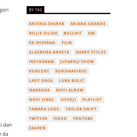
BY TAG
gori
ANTENA ZAGREB
ARIANA GRANDE
BILLIE EILISH
BULLHIT
DM
ED SHEERAN
FILM
GLAZBENA ANKETA
HARRY STYLES
INSTAGRAM
JUTARNJI SHOW
KONCERT
KORONAVIRUS
LADY GAGA
LUKA BULIĆ
NAGRADA
NOVI ALBUM
NOVI SINGL
OSVOJI
PLAYLIST
TAMARA LOOS
TAYLOR SWIFT
TWITTER
VIDEO
YOUTUBE
i dan
ZAGREB
e da