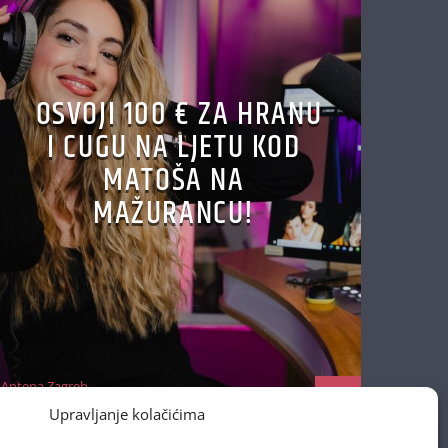
OSVOJI 100 € ZA HRANU
I CUGU NA LJETU KOD
MATOŠA NA
MAŽURANCU!
Antena Zagreb
29/06/2026
Upravljanje kolačićima