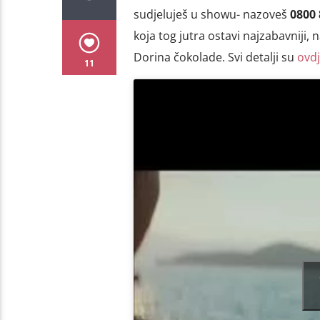
sudjeluješ u showu- nazoveš
0800 
koja tog jutra ostavi najzabavniji, n
Dorina čokolade. Svi detalji su
ovd
11