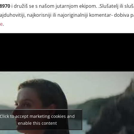
8970
i družiš se s našom jutarnjom ekipom. .Slušatelj ili sluš
ajduhovitiji, najkorisniji ili najoriginalniji komentar- dobiva 
je
.
Click to accept marketing cookies and
enable this content