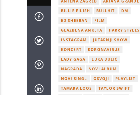
ANTENA ZAGREB
ARIANA GRANDE
BILLIE EILISH
BULLHIT
DM
ED SHEERAN
FILM
GLAZBENA ANKETA
HARRY STYLES
INSTAGRAM
JUTARNJI SHOW
KONCERT
KORONAVIRUS
LADY GAGA
LUKA BULIĆ
NAGRADA
NOVI ALBUM
NOVI SINGL
OSVOJI
PLAYLIST
TAMARA LOOS
TAYLOR SWIFT
TWITTER
VIDEO
YOUTUBE
ZAGREB