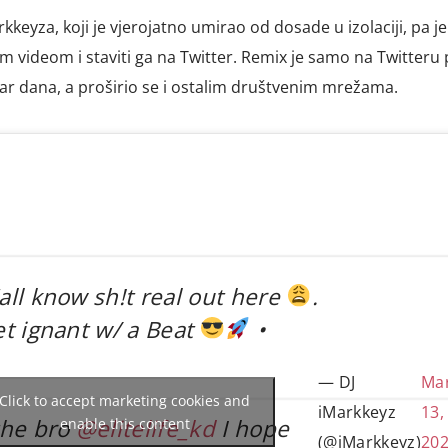
kkeyza, koji je vjerojatno umirao od dosade u izolaciji, pa je
m videom i staviti ga na Twitter. Remix je samo na Twitteru
ar dana, a proširio se i ostalim društvenim mrežama.
'all know sh!t real out here
.
et ignant w/ a Beat
•
— DJ
Ma
Click to accept marketing cookies and
iMarkkeyz
13,
 the bro
@elitelife_kd
I hope
enable this content
(@iMarkkeyz)
20