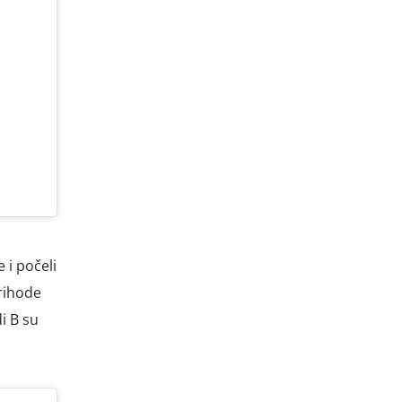
 i počeli
prihode
i B su