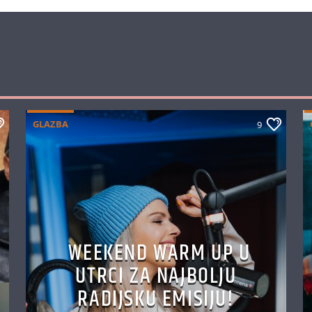
GLAZBA
9
WEEKEND WARM UP U
UTRCI ZA NAJBOLJU
RADIJSKU EMISIJU!