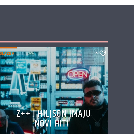
GLAZBA
0
Z++ I HILJSON IMAJU
NOVI HIT!