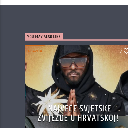
YOU MAY ALSO LIKE
GLAZBA
7
NAJVEĆE SVJETSKE
ZVIJEZDE U HRVATSKOJ!