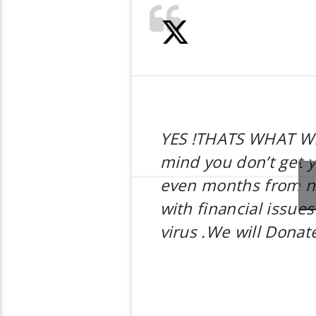
YES !THATS WHAT WE
mind you don’t get 
even months from n
with financial issues
virus .We will Donat