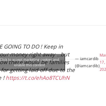
 GOING TO DO ! Keep in
your money right away …but
Ma
— iamcardib
Click to accept marketing cookies and
ow there would be families
17,
enable this content
(@iamcardib)
 for getting laid off due to the
20
e !
https://t.co/ehAo8TCUhN