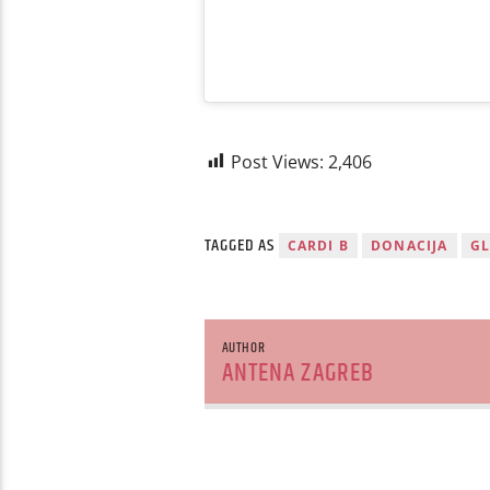
Post Views:
2,406
TAGGED AS
CARDI B
DONACIJA
GL
AUTHOR
ANTENA ZAGREB