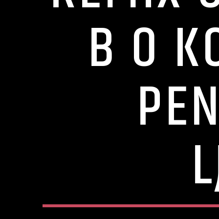
B O K
PEN
L