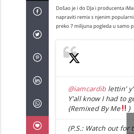
Došao je i do DJa i producenta iMar
napraviti remix s njenim popularni
preko 7 milijuna pogleda u samo p
@iamcardib
lettin' y
Y'all know I had to g
{Remixed By Me
}
(P.S.: Watch out for