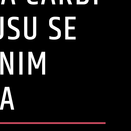
USU SE
ENIM
MA