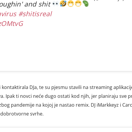
 coughin' and shit
virus
#shitisreal
bzOMtvG
 kontaktirala DJa, te su pjesmu stavili na streaming aplikacije
. Ipak ti novci neće dugo ostati kod njih, jer planiraju sve 
zbog pandemije na kojoj je nastao remix. DJ iMarkkeyz i Card
u dobrotvorne svrhe.