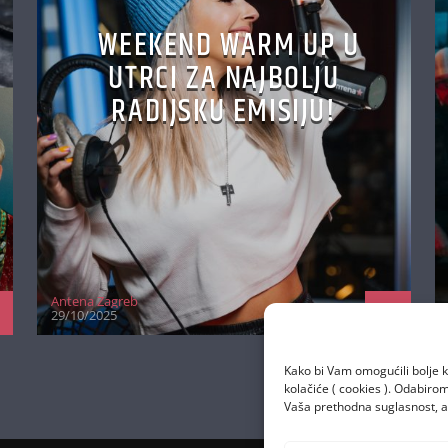
WEEKEND WARM UP U
UTRCI ZA NAJBOLJU
RADIJSKU EMISIJU!
Antena Zagreb
29/10/2025
Kako bi Vam omogućili bolje k
kolačiće ( cookies ). Odabir
Vaša prethodna suglasnost, a 