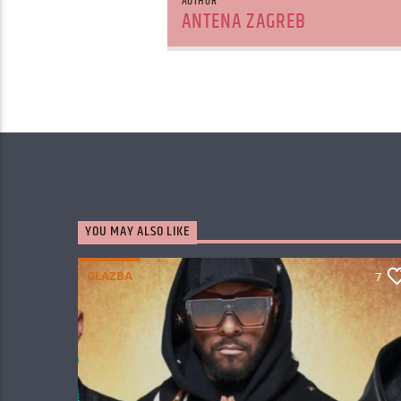
AUTHOR
ANTENA ZAGREB
YOU MAY ALSO LIKE
GLAZBA
7