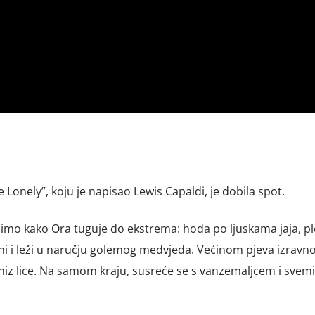
 Lonely”, koju je napisao Lewis Capaldi, je dobila spot.
idimo kako Ora tuguje do ekstrema: hoda po ljuskama jaja, pl
ni i leži u naručju golemog medvjeda. Većinom pjeva izravn
 niz lice. Na samom kraju, susreće se s vanzemaljcem i sve