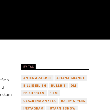
BY TAG
ANTENA ZAGREB
ARIANA GRANDE
eše s
BILLIE EILISH
BULLHIT
DM
o u
ED SHEERAN
FILM
mirskom
GLAZBENA ANKETA
HARRY STYLES
INSTAGRAM
JUTARNJI SHOW