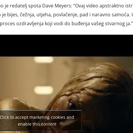
nio je redatelj spota Dave Meyers: “Ovaj video apstraktno ist
 je bijes, čežnja, utjeha, povlačenje, pad i naravno samoća. 
proces ozdravljenja koji vodi do buđenja vašeg stvarnog ja.”
Click to accept marketing cookies and
enable this content