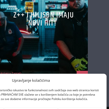
Z++ I HILJSON IMAJU
NOVI HIT!
Antena Zagreb
22/10/2025
Upravljanje kolačićima
orisničko iskustvo te funkcionalnost svih sadržaja ova web stranica koristi
om PRIHVAĆAM SVE slažete se s korištenjem kolačića za koje je potrebna
za sve dodatne informacije pročitajte Politiku korištenja kolačića.