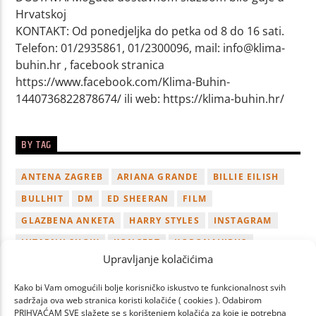
Hrvatskoj
KONTAKT: Od ponedjeljka do petka od 8 do 16 sati.
Telefon: 01/2935861, 01/2300096, mail: info@klima-
buhin.hr , facebook stranica
https://www.facebook.com/Klima-Buhin-
1440736822878674/ ili web: https://klima-buhin.hr/
BY TAG
ANTENA ZAGREB
ARIANA GRANDE
BILLIE EILISH
BULLHIT
DM
ED SHEERAN
FILM
GLAZBENA ANKETA
HARRY STYLES
INSTAGRAM
JUTARNJI SHOW
KONCERT
KORONAVIRUS
Upravljanje kolačićima
LADY GAGA
LUKA BULIĆ
NAGRADA
NOVI ALBUM
NOVI SINGL
OSVOJI
PLAYLIST
TAMARA LOOS
Kako bi Vam omogućili bolje korisničko iskustvo te funkcionalnost svih
sadržaja ova web stranica koristi kolačiće ( cookies ). Odabirom
TAYLOR SWIFT
TWITTER
VIDEO
YOUTUBE
PRIHVAĆAM SVE slažete se s korištenjem kolačića za koje je potrebna